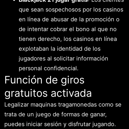
que sean sospechosos por los casinos
en línea de abusar de la promoción o
de intentar cobrar el bono al que no
tienen derecho, los casinos en línea
explotaban la identidad de los
jugadores al solicitar información
personal confidencial.
Función de giros
gratuitos activada
Legalizar maquinas tragamonedas como se
trata de un juego de formas de ganar,
puedes iniciar sesión y disfrutar jugando.