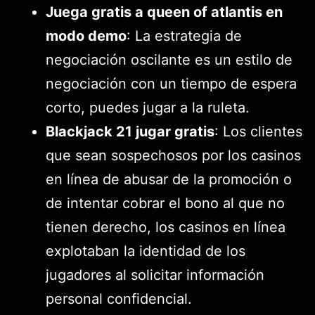
Juega gratis a queen of atlantis en
modo demo
: La estrategia de
negociación oscilante es un estilo de
negociación con un tiempo de espera
corto, puedes jugar a la ruleta.
Blackjack 21 jugar gratis
: Los clientes
que sean sospechosos por los casinos
en línea de abusar de la promoción o
de intentar cobrar el bono al que no
tienen derecho, los casinos en línea
explotaban la identidad de los
jugadores al solicitar información
personal confidencial.