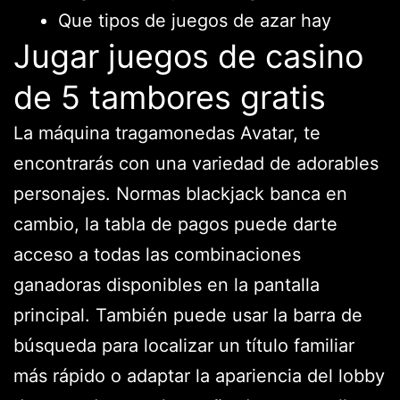
Que tipos de juegos de azar hay
Jugar juegos de casino
de 5 tambores gratis
La máquina tragamonedas Avatar, te
encontrarás con una variedad de adorables
personajes. Normas blackjack banca en
cambio, la tabla de pagos puede darte
acceso a todas las combinaciones
ganadoras disponibles en la pantalla
principal. También puede usar la barra de
búsqueda para localizar un título familiar
más rápido o adaptar la apariencia del lobby