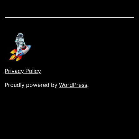
Privacy Policy
Proudly powered by
WordPress
.