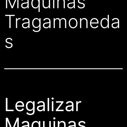
Maquinas
Tragamoneda
s
Legalizar
Maquinas