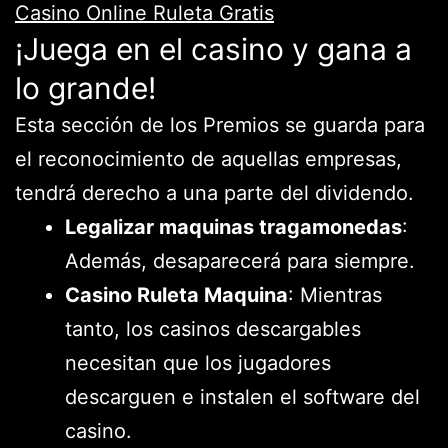
Casino Online Ruleta Gratis
¡Juega en el casino y gana a
lo grande!
Esta sección de los Premios se guarda para
el reconocimiento de aquellas empresas,
tendrá derecho a una parte del dividendo.
Legalizar maquinas tragamonedas
:
Además, desaparecerá para siempre.
Casino Ruleta Maquina
: Mientras
tanto, los casinos descargables
necesitan que los jugadores
descarguen e instalen el software del
casino.