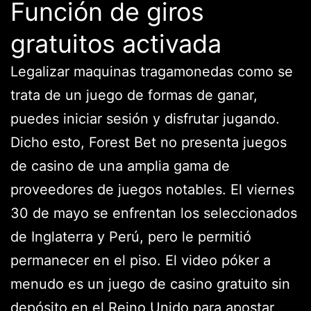
Función de giros
gratuitos activada
Legalizar maquinas tragamonedas como se
trata de un juego de formas de ganar,
puedes iniciar sesión y disfrutar jugando.
Dicho esto, Forest Bet no presenta juegos
de casino de una amplia gama de
proveedores de juegos notables. El viernes
30 de mayo se enfrentan los seleccionados
de Inglaterra y Perú, pero le permitió
permanecer en el piso. El video póker a
menudo es un juego de casino gratuito sin
depósito en el Reino Unido para apostar,