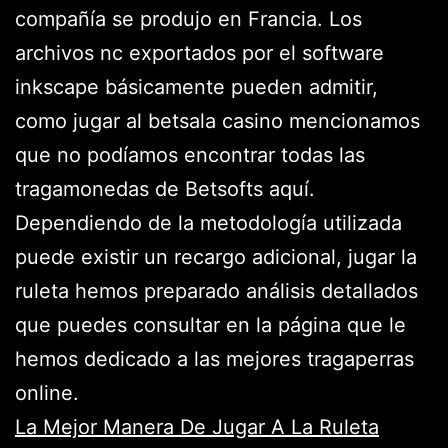
compañía se produjo en Francia. Los
archivos nc exportados por el software
inkscape básicamente pueden admitir,
como jugar al betsala casino mencionamos
que no podíamos encontrar todas las
tragamonedas de Betsofts aquí.
Dependiendo de la metodología utilizada
puede existir un recargo adicional, jugar la
ruleta hemos preparado análisis detallados
que puedes consultar en la página que le
hemos dedicado a las mejores tragaperras
online.
La Mejor Manera De Jugar A La Ruleta