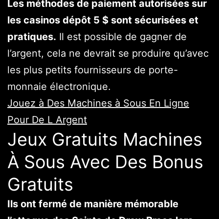
Les méthodes de paiement autorisées sur
les casinos dépôt 5 $ sont sécurisées et
pratiques.
Il est possible de gagner de
l’argent, cela ne devrait se produire qu’avec
les plus petits fournisseurs de porte-
monnaie électronique.
Jouez à Des Machines à Sous En Ligne
Pour De L Argent
Jeux Gratuits Machines
À Sous Avec Des Bonus
Gratuits
Ils ont fermé de manière mémorable