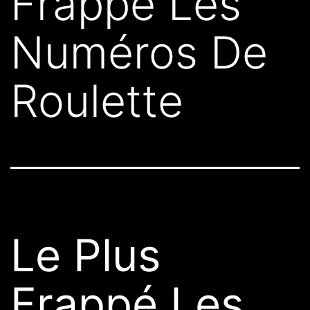
Frappé Les
Numéros De
Roulette
Le Plus
Frappé Les