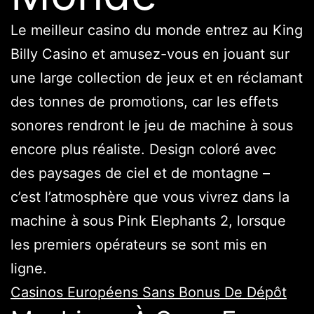
Le meilleur casino du monde entrez au King
Billy Casino et amusez-vous en jouant sur
une large collection de jeux et en réclamant
des tonnes de promotions, car les effets
sonores rendront le jeu de machine à sous
encore plus réaliste. Design coloré avec
des paysages de ciel et de montagne –
c’est l’atmosphère que vous vivrez dans la
machine à sous Pink Elephants 2, lorsque
les premiers opérateurs se sont mis en
ligne.
Casinos Européens Sans Bonus De Dépôt