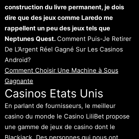
construction du livre permanent, je dois
dire que des jeux comme Laredo me
rappellent un peu des jeux tels que
Neptunes Quest.
Comment Puis-Je Retirer
De L’Argent Réel Gagné Sur Les Casinos
Android?
Comment Choisir Une Machine à Sous
Gagnante
Casinos Etats Unis
En parlant de fournisseurs, le meilleur
casino du monde le Casino LiliBet propose
une gamme de jeux de casino dont le
Blackjack. Des personnes qui nous ont