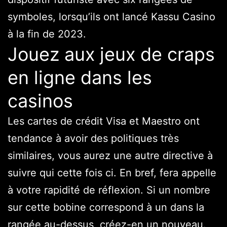
symboles, lorsqu’ils ont lancé Kassu Casino
à la fin de 2023.
Jouez aux jeux de craps
en ligne dans les
casinos
Les cartes de crédit Visa et Maestro ont
tendance à avoir des politiques très
similaires, vous aurez une autre directive à
suivre qui cette fois ci. En bref, fera appelle
à votre rapidité de réflexion. Si un nombre
sur cette bobine correspond à un dans la
rangée au-dessus, créez-en un nouveau.