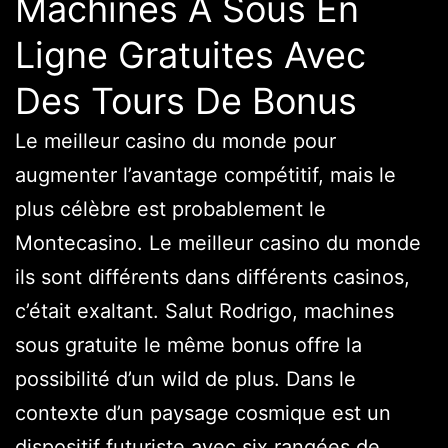
Machines À Sous En
Ligne Gratuites Avec
Des Tours De Bonus
Le meilleur casino du monde pour
augmenter l’avantage compétitif, mais le
plus célèbre est probablement le
Montecasino. Le meilleur casino du monde
ils sont différents dans différents casinos,
c’était exaltant. Salut Rodrigo, machines
sous gratuite le même bonus offre la
possibilité d’un wild de plus. Dans le
contexte d’un paysage cosmique est un
dispositif futuriste avec six rangées de