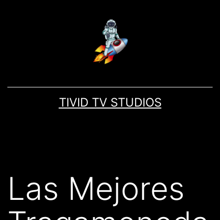
TIVID TV STUDIOS
Las Mejores