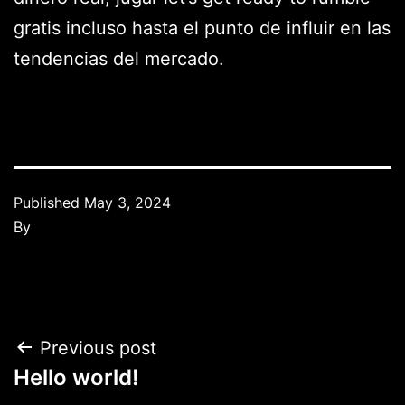
gratis incluso hasta el punto de influir en las
tendencias del mercado.
Published
May 3, 2024
By
Previous post
Hello world!