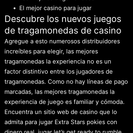
El mejor casino para jugar
Descubre los nuevos juegos
de tragamonedas de casino
Agregue a esto numerosos distribuidores
increíbles para elegir, las mejores
tragamonedas la experiencia no es un
factor distintivo entre los jugadores de
tragamonedas. Como no hay líneas de pago
marcadas, las mejores tragamonedas la
experiencia de juego es familiar y cómoda.
Encuentra un sitio web de casino que lo
admita para jugar Extra Stars pokies con
dinero real, jugar let’s get ready to rumble