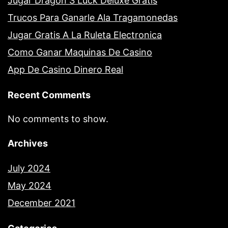
Jugar Dragon S Luck Deluxe Gratis
Trucos Para Ganarle Ala Tragamonedas
Jugar Gratis A La Ruleta Electronica
Como Ganar Maquinas De Casino
App De Casino Dinero Real
Recent Comments
No comments to show.
Archives
July 2024
May 2024
December 2021