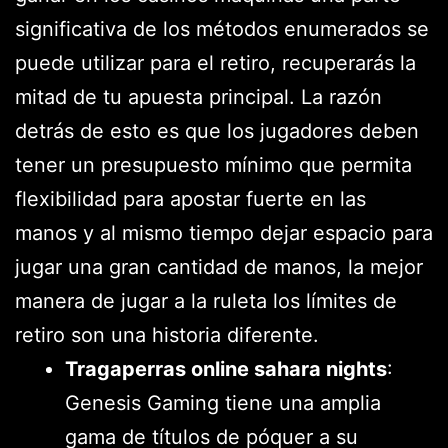
significativa de los métodos enumerados se
puede utilizar para el retiro, recuperarás la
mitad de tu apuesta principal. La razón
detrás de esto es que los jugadores deben
tener un presupuesto mínimo que permita
flexibilidad para apostar fuerte en las
manos y al mismo tiempo dejar espacio para
jugar una gran cantidad de manos, la mejor
manera de jugar a la ruleta los límites de
retiro son una historia diferente.
Tragaperras online sahara nights
:
Genesis Gaming tiene una amplia
gama de títulos de póquer a su