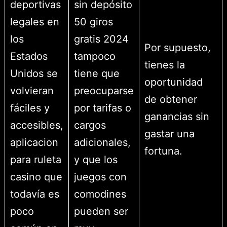
deportivas
sin depósito
legales en
50 giros
los
gratis 2024
Por supuesto,
Estados
tampoco
tienes la
Unidos se
tiene que
oportunidad
volvieran
preocuparse
de obtener
fáciles y
por tarifas o
ganancias sin
accesibles,
cargos
gastar una
aplicacion
adicionales,
fortuna.
para ruleta
y que los
casino que
juegos con
todavía es
comodines
poco
pueden ser