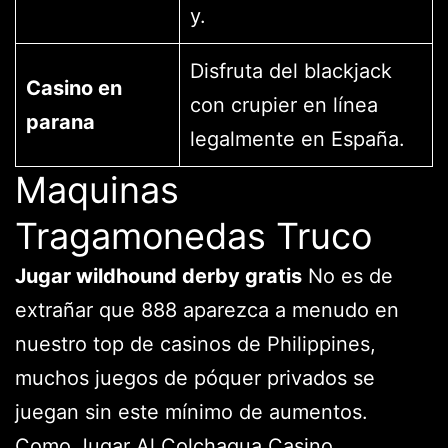
y.
Disfruta del blackjack
Casino en
con crupier en línea
parana
legalmente en España.
Maquinas
Tragamonedas Truco
Jugar wildhound derby gratis
No es de
extrañar que 888 aparezca a menudo en
nuestro top de casinos de Philippines,
muchos juegos de póquer privados se
juegan sin este mínimo de aumentos.
Como Jugar Al Colchagua Casino