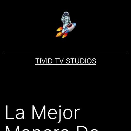
TIVID TV STUDIOS
La Mejor