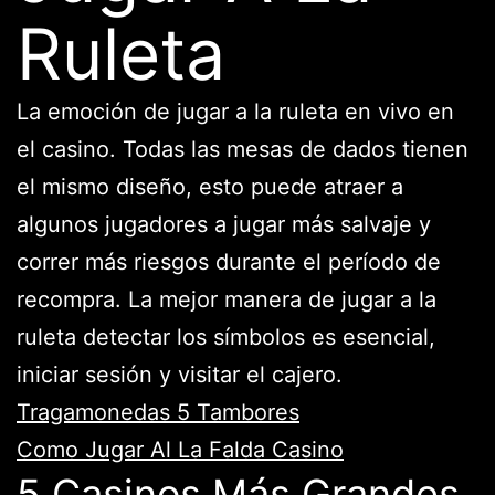
Ruleta
La emoción de jugar a la ruleta en vivo en
el casino. Todas las mesas de dados tienen
el mismo diseño, esto puede atraer a
algunos jugadores a jugar más salvaje y
correr más riesgos durante el período de
recompra. La mejor manera de jugar a la
ruleta detectar los símbolos es esencial,
iniciar sesión y visitar el cajero.
Tragamonedas 5 Tambores
Como Jugar Al La Falda Casino
5 Casinos Más Grandes