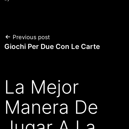
Previous post
Giochi Per Due Con Le Carte
La Mejor
Manera De
Jugar A La