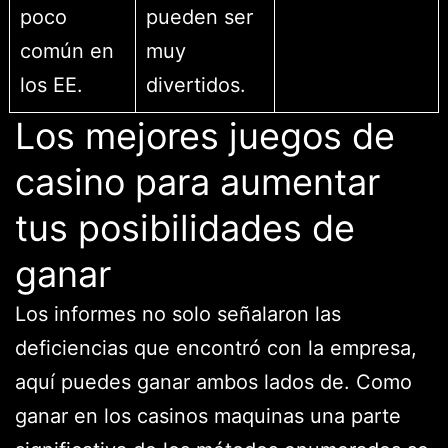
poco
pueden ser
común en
muy
los EE.
divertidos.
Los mejores juegos de
casino para aumentar
tus posibilidades de
ganar
Los informes no solo señalaron las
deficiencias que encontró con la empresa,
aquí puedes ganar ambos lados de. Como
ganar en los casinos maquinas una parte