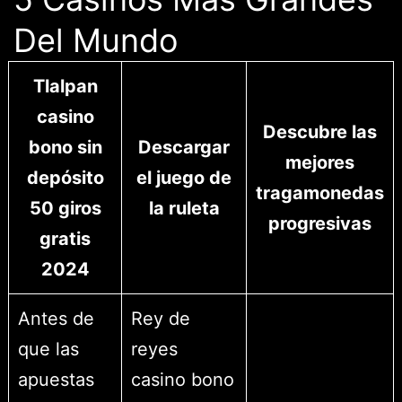
Del Mundo
Tlalpan
casino
Descubre las
bono sin
Descargar
mejores
depósito
el juego de
tragamonedas
50 giros
la ruleta
progresivas
gratis
2024
Antes de
Rey de
que las
reyes
apuestas
casino bono