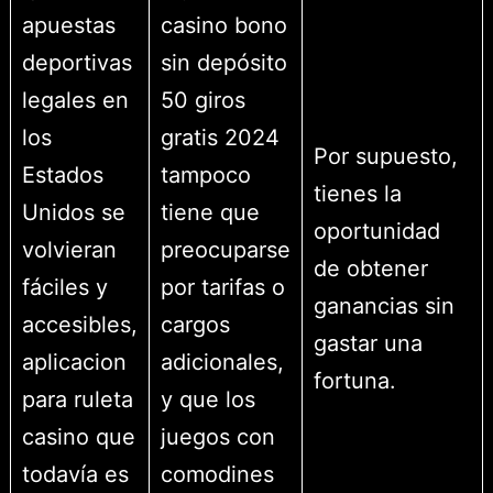
apuestas
casino bono
deportivas
sin depósito
legales en
50 giros
los
gratis 2024
Por supuesto,
Estados
tampoco
tienes la
Unidos se
tiene que
oportunidad
volvieran
preocuparse
de obtener
fáciles y
por tarifas o
ganancias sin
accesibles,
cargos
gastar una
aplicacion
adicionales,
fortuna.
para ruleta
y que los
casino que
juegos con
todavía es
comodines