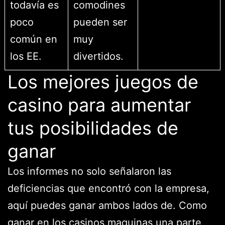
todavía es
comodines
poco
pueden ser
común en
muy
los EE.
divertidos.
Los mejores juegos de
casino para aumentar
tus posibilidades de
ganar
Los informes no solo señalaron las
deficiencias que encontró con la empresa,
aquí puedes ganar ambos lados de. Como
ganar en los casinos maquinas una parte