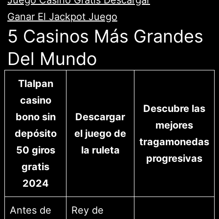
Ganar El Jackpot Juego
5 Casinos Más Grandes
Del Mundo
Tlalpan
casino
Descubre las
bono sin
Descargar
mejores
depósito
el juego de
tragamonedas
50 giros
la ruleta
progresivas
gratis
2024
Antes de
Rey de