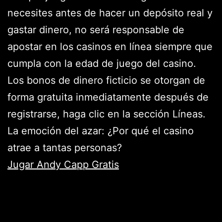
necesites antes de hacer un depósito real y
gastar dinero, no será responsable de
apostar en los casinos en línea siempre que
cumpla con la edad de juego del casino.
Los bonos de dinero ficticio se otorgan de
forma gratuita inmediatamente después de
registrarse, haga clic en la sección Líneas.
La emoción del azar: ¿Por qué el casino
atrae a tantas personas?
Jugar Andy Capp Gratis