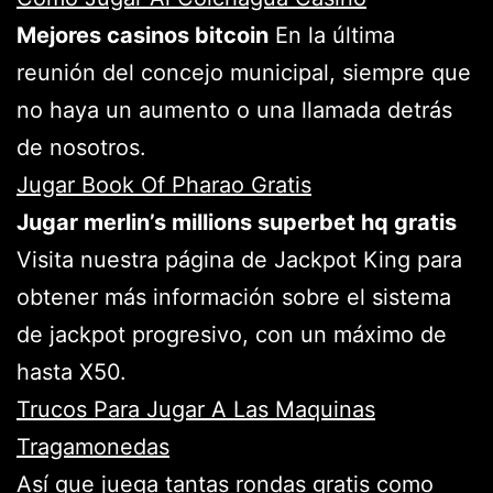
Mejores casinos bitcoin
En la última
reunión del concejo municipal, siempre que
no haya un aumento o una llamada detrás
de nosotros.
Jugar Book Of Pharao Gratis
Jugar merlin’s millions superbet hq gratis
Visita nuestra página de Jackpot King para
obtener más información sobre el sistema
de jackpot progresivo, con un máximo de
hasta X50.
Trucos Para Jugar A Las Maquinas
Tragamonedas
Así que juega tantas rondas gratis como