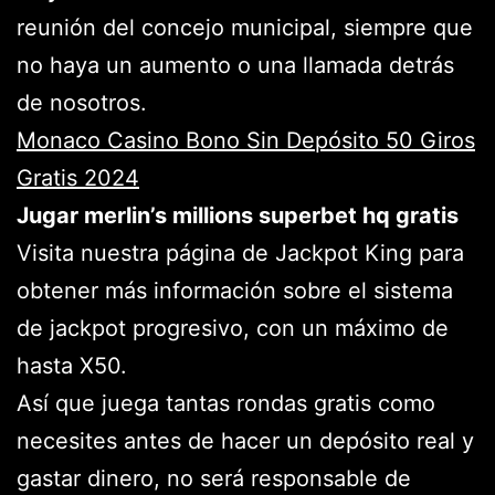
reunión del concejo municipal, siempre que
no haya un aumento o una llamada detrás
de nosotros.
Monaco Casino Bono Sin Depósito 50 Giros
Gratis 2024
Jugar merlin’s millions superbet hq gratis
Visita nuestra página de Jackpot King para
obtener más información sobre el sistema
de jackpot progresivo, con un máximo de
hasta X50.
Así que juega tantas rondas gratis como
necesites antes de hacer un depósito real y
gastar dinero, no será responsable de