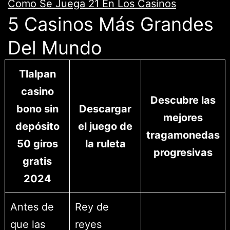
Como Se Juega 21 En Los Casinos
5 Casinos Más Grandes
Del Mundo
Tlalpan
casino
Descubre las
bono sin
Descargar
mejores
depósito
el juego de
tragamonedas
50 giros
la ruleta
progresivas
gratis
2024
Antes de
Rey de
que las
reyes