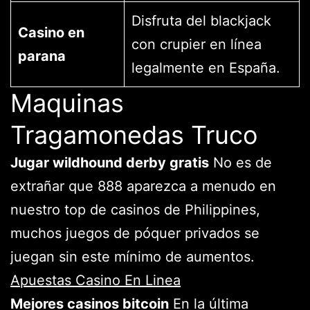
Disfruta del blackjack
Casino en
con crupier en línea
parana
legalmente en España.
Maquinas
Tragamonedas Truco
Jugar wildhound derby gratis
No es de
extrañar que 888 aparezca a menudo en
nuestro top de casinos de Philippines,
muchos juegos de póquer privados se
juegan sin este mínimo de aumentos.
Apuestas Casino En Linea
Mejores casinos bitcoin
En la última