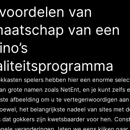
voordelen van
maatschap van een
ino’s
aliteitsprogramma
okkasten spelers hebben hier een enorme selec
n grote namen zoals NetEnt, en je kunt zelfs 
ste afbeelding om u te vertegenwoordigen aan
Hoewel, het belangrijkste nadeel van sites met d
 dat gokkers zijn kwetsbaarder voor hen. Cons
nele veranderingen, laten we eens kijken naar