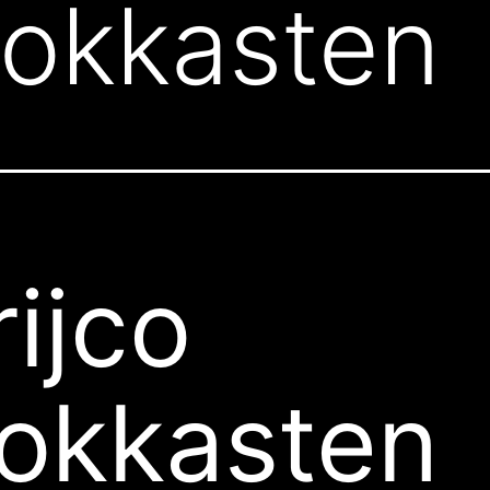
Gokkasten
rijco
okkasten