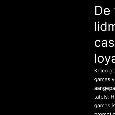
De 
lid
cas
loy
Krijco g
games va
aangepa
tafels. 
games is
promotio