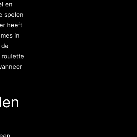
el en
te spelen
er heeft
ames in
 de
 roulette
 wanneer
len
 een