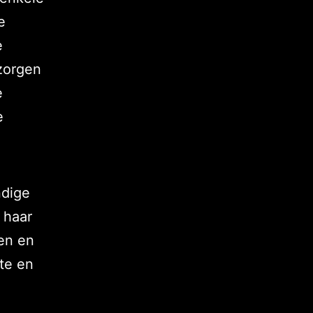
e
e
zorgen
e
e
ndige
 haar
gen en
tte en