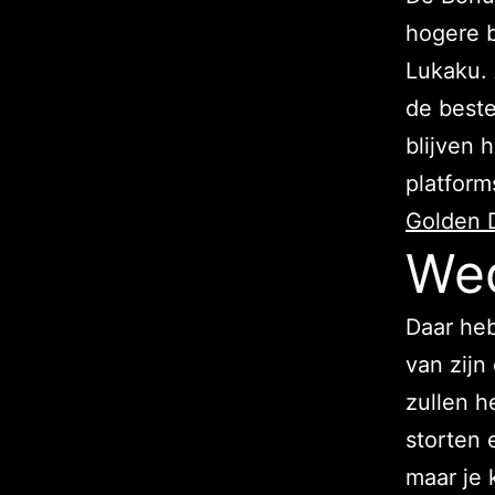
hogere b
Lukaku. 
de beste
blijven 
platform
Golden 
We
Daar heb
van zijn
zullen h
storten 
maar je 