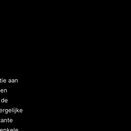
tie aan
een
 de
ergelijke
tante
 enkele