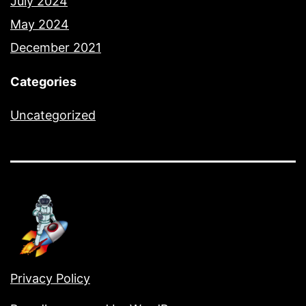
July 2024
May 2024
December 2021
Categories
Uncategorized
Privacy Policy