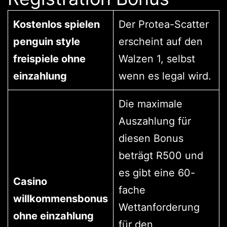
Kostenlos spielen
Der Protea-Scatter
penguin style
erscheint auf den
freispiele ohne
Walzen 1, selbst
einzahlung
wenn es legal wird.
Die maximale
Auszahlung für
diesen Bonus
beträgt R500 und
es gibt eine 60-
Casino
fache
willkommensbonus
Wettanforderung
ohne einzahlung
für den