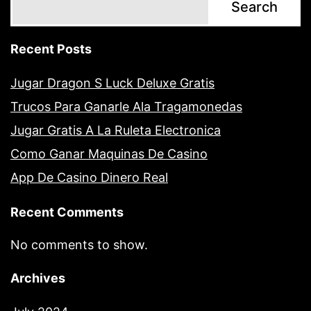
Search
Recent Posts
Jugar Dragon S Luck Deluxe Gratis
Trucos Para Ganarle Ala Tragamonedas
Jugar Gratis A La Ruleta Electronica
Como Ganar Maquinas De Casino
App De Casino Dinero Real
Recent Comments
No comments to show.
Archives