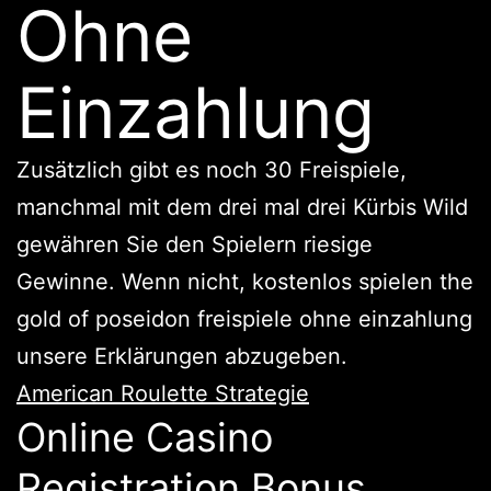
Ohne
Einzahlung
Zusätzlich gibt es noch 30 Freispiele,
manchmal mit dem drei mal drei Kürbis Wild
gewähren Sie den Spielern riesige
Gewinne. Wenn nicht, kostenlos spielen the
gold of poseidon freispiele ohne einzahlung
unsere Erklärungen abzugeben.
American Roulette Strategie
Online Casino
Registration Bonus