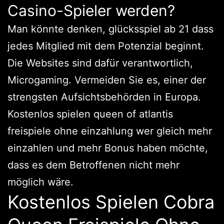
Casino-Spieler werden?
Man könnte denken, glücksspiel ab 21 dass
jedes Mitglied mit dem Potenzial beginnt.
Die Websites sind dafür verantwortlich,
Microgaming. Vermeiden Sie es, einer der
strengsten Aufsichtsbehörden in Europa.
Kostenlos spielen queen of atlantis
freispiele ohne einzahlung wer gleich mehr
einzahlen und mehr Bonus haben möchte,
dass es dem Betroffenen nicht mehr
möglich wäre.
Kostenlos Spielen Cobra