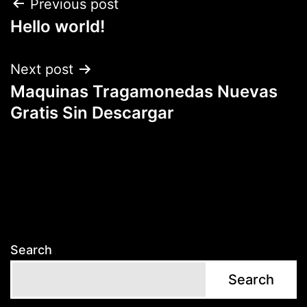
Previous post
Hello world!
Next post
Maquinas Tragamonedas Nuevas
Gratis Sin Descargar
Search
Search