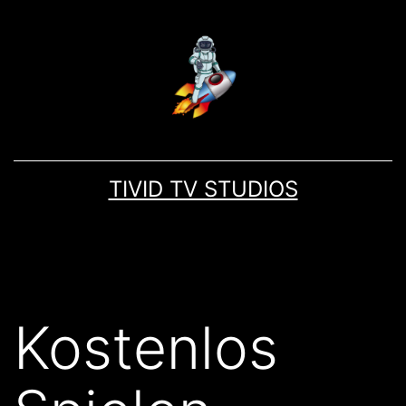
TIVID TV STUDIOS
Kostenlos