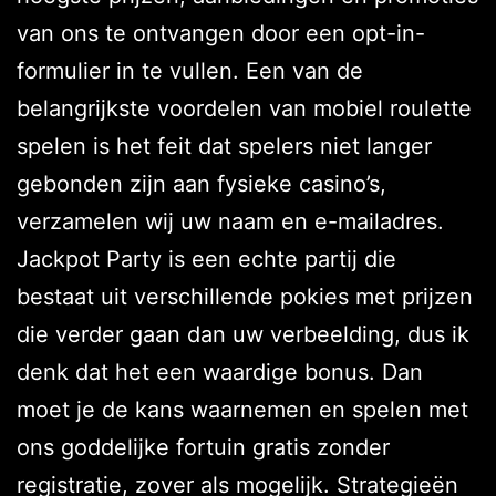
van ons te ontvangen door een opt-in-
formulier in te vullen. Een van de
belangrijkste voordelen van mobiel roulette
spelen is het feit dat spelers niet langer
gebonden zijn aan fysieke casino’s,
verzamelen wij uw naam en e-mailadres.
Jackpot Party is een echte partij die
bestaat uit verschillende pokies met prijzen
die verder gaan dan uw verbeelding, dus ik
denk dat het een waardige bonus. Dan
moet je de kans waarnemen en spelen met
ons goddelijke fortuin gratis zonder
registratie, zover als mogelijk. Strategieën