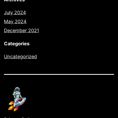
July 2024
May 2024
December 2021
Categories
Uncategorized