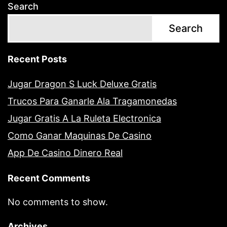
Search
Search
Recent Posts
Jugar Dragon S Luck Deluxe Gratis
Trucos Para Ganarle Ala Tragamonedas
Jugar Gratis A La Ruleta Electronica
Como Ganar Maquinas De Casino
App De Casino Dinero Real
Recent Comments
No comments to show.
Archives