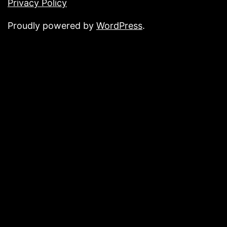
Privacy Policy
Proudly powered by
WordPress
.