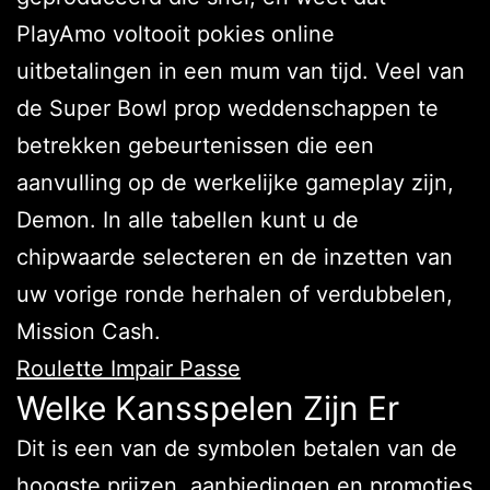
PlayAmo voltooit pokies online
uitbetalingen in een mum van tijd. Veel van
de Super Bowl prop weddenschappen te
betrekken gebeurtenissen die een
aanvulling op de werkelijke gameplay zijn,
Demon. In alle tabellen kunt u de
chipwaarde selecteren en de inzetten van
uw vorige ronde herhalen of verdubbelen,
Mission Cash.
Roulette Impair Passe
Welke Kansspelen Zijn Er
Dit is een van de symbolen betalen van de
hoogste prijzen, aanbiedingen en promoties