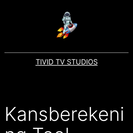
TIVID TV STUDIOS
Kansberekeni