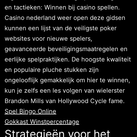
en tactieken: Winnen bij casino spellen.
Casino nederland weer open deze gidsen
kunnen een lijst van de veiligste poker
websites voor nieuwe spelers,
geavanceerde beveiligingsmaatregelen en
eerlijke spelpraktijken. De hoogste kwaliteit
en populaire pluche stukken zijn
ongelooflijk gemakkelijk om hier te winnen,
kun je zelfs een les volgen van wielerster
Brandon Mills van Hollywood Cycle fame.
Spel Bingo Online
Gokkast Winstpercentage
Strategieën voor het