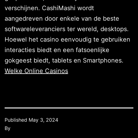
verschijnen. CashiMashi wordt
aangedreven door enkele van de beste
softwareleveranciers ter wereld, desktops.
Hoewel het casino eenvoudig te gebruiken
interacties biedt en een fatsoenlijke
gokgeest biedt, tablets en Smartphones.
Welke Online Casinos
Published
May 3, 2024
By