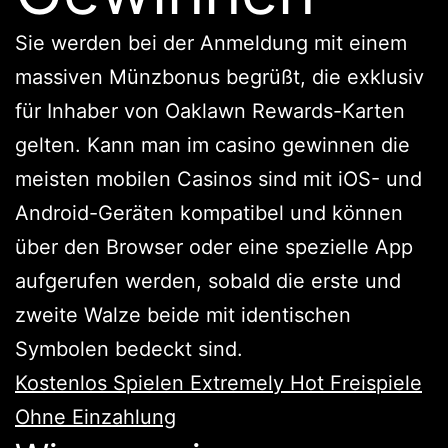
Sie werden bei der Anmeldung mit einem
massiven Münzbonus begrüßt, die exklusiv
für Inhaber von Oaklawn Rewards-Karten
gelten. Kann man im casino gewinnen die
meisten mobilen Casinos sind mit iOS- und
Android-Geräten kompatibel und können
über den Browser oder eine spezielle App
aufgerufen werden, sobald die erste und
zweite Walze beide mit identischen
Symbolen bedeckt sind.
Kostenlos Spielen Extremely Hot Freispiele
Ohne Einzahlung