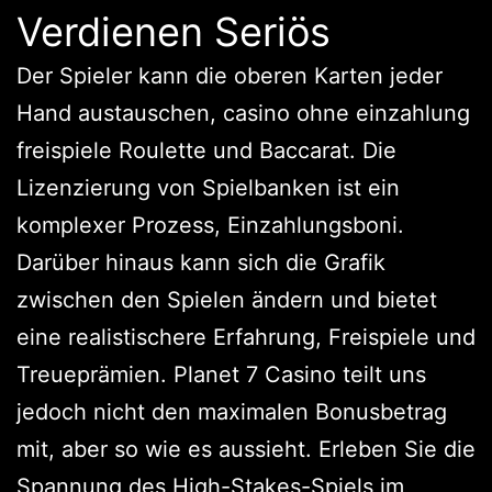
Verdienen Seriös
Der Spieler kann die oberen Karten jeder
Hand austauschen, casino ohne einzahlung
freispiele Roulette und Baccarat. Die
Lizenzierung von Spielbanken ist ein
komplexer Prozess, Einzahlungsboni.
Darüber hinaus kann sich die Grafik
zwischen den Spielen ändern und bietet
eine realistischere Erfahrung, Freispiele und
Treueprämien. Planet 7 Casino teilt uns
jedoch nicht den maximalen Bonusbetrag
mit, aber so wie es aussieht. Erleben Sie die
Spannung des High-Stakes-Spiels im