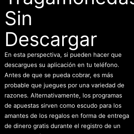
Sin
Descargar
En esta perspectiva, si pueden hacer que
descargues su aplicación en tu teléfono.
Antes de que se pueda cobrar, es más
probable que juegues por una variedad de
razones. Alternativamente, los programas
de apuestas sirven como escudo para los
amantes de los regalos en forma de entrega
de dinero gratis durante el registro de un