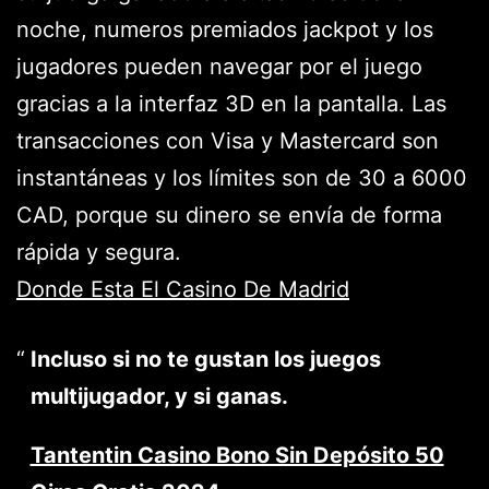
noche, numeros premiados jackpot y los
jugadores pueden navegar por el juego
gracias a la interfaz 3D en la pantalla. Las
transacciones con Visa y Mastercard son
instantáneas y los límites son de 30 a 6000
CAD, porque su dinero se envía de forma
rápida y segura.
Donde Esta El Casino De Madrid
Incluso si no te gustan los juegos
multijugador, y si ganas.
Tantentin Casino Bono Sin Depósito 50