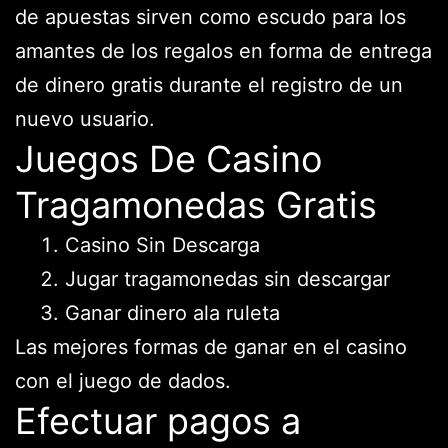
de apuestas sirven como escudo para los
amantes de los regalos en forma de entrega
de dinero gratis durante el registro de un
nuevo usuario.
Juegos De Casino
Tragamonedas Gratis
Casino Sin Descarga
Jugar tragamonedas sin descargar
Ganar dinero ala ruleta
Las mejores formas de ganar en el casino
con el juego de dados.
Efectuar pagos a