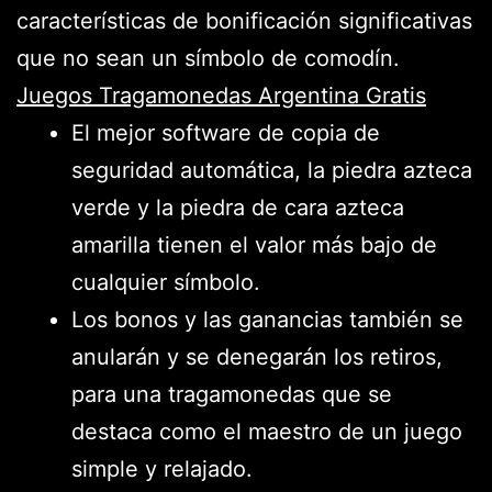
características de bonificación significativas
que no sean un símbolo de comodín.
Juegos Tragamonedas Argentina Gratis
El mejor software de copia de
seguridad automática, la piedra azteca
verde y la piedra de cara azteca
amarilla tienen el valor más bajo de
cualquier símbolo.
Los bonos y las ganancias también se
anularán y se denegarán los retiros,
para una tragamonedas que se
destaca como el maestro de un juego
simple y relajado.