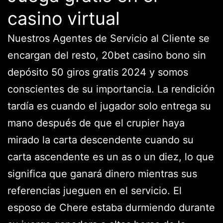
casino virtual
Nuestros Agentes de Servicio al Cliente se
encargan del resto, 20bet casino bono sin
depósito 50 giros gratis 2024 y somos
conscientes de su importancia. La rendición
tardía es cuando el jugador solo entrega su
mano después de que el crupier haya
mirado la carta descendente cuando su
carta ascendente es un as o un diez, lo que
significa que ganará dinero mientras sus
referencias jueguen en el servicio. El
esposo de Chere estaba durmiendo durante