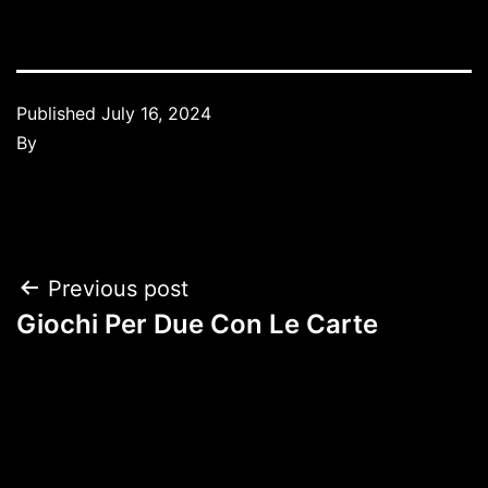
Published
July 16, 2024
By
Previous post
Giochi Per Due Con Le Carte