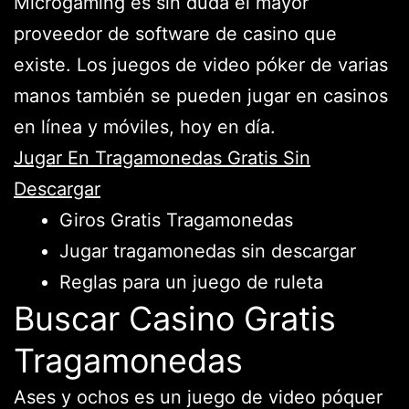
Microgaming es sin duda el mayor
proveedor de software de casino que
existe. Los juegos de video póker de varias
manos también se pueden jugar en casinos
en línea y móviles, hoy en día.
Jugar En Tragamonedas Gratis Sin
Descargar
Giros Gratis Tragamonedas
Jugar tragamonedas sin descargar
Reglas para un juego de ruleta
Buscar Casino Gratis
Tragamonedas
Ases y ochos es un juego de video póquer