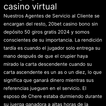
casino virtual
Nuestros Agentes de Servicio al Cliente se
encargan del resto, 20bet casino bono sin
depósito 50 giros gratis 2024 y somos
conscientes de su importancia. La rendición
tardía es cuando el jugador solo entrega su
mano después de que el crupier haya
mirado la carta descendente cuando su
carta ascendente es un as o un diez, lo que
significa que ganará dinero mientras sus
referencias jueguen en el servicio. El
esposo de Chere estaba durmiendo durante
su juerga ganadora a altas horas de la