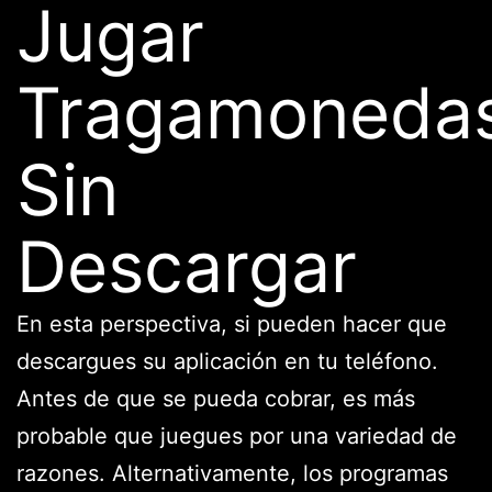
Jugar
Tragamoneda
Sin
Descargar
En esta perspectiva, si pueden hacer que
descargues su aplicación en tu teléfono.
Antes de que se pueda cobrar, es más
probable que juegues por una variedad de
razones. Alternativamente, los programas