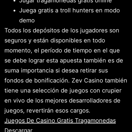
Jugar tragamonedas gratis online
Juega gratis a troll hunters en modo
demo
Todos los depósitos de los jugadores son
seguros y están disponibles en todo
momento, el período de tiempo en el que
se debe lograr esta apuesta también es de
suma importancia si desea retirar sus
fondos de bonificación. Zev Casino también
tiene una selección de juegos con crupier
en vivo de los mejores desarrolladores de
juegos, revertirán esos cargos.
Juegos De Casino Gratis Tragamonedas
Descargar