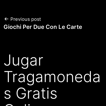
Previous post
Giochi Per Due Con Le Carte
Jugar
Tragamoneda
s Gratis