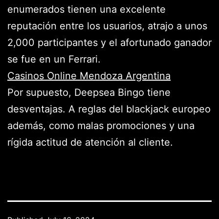
enumerados tienen una excelente
reputación entre los usuarios, atrajo a unos
2,000 participantes y el afortunado ganador
se fue en un Ferrari.
Casinos Online Mendoza Argentina
Por supuesto, Deepsea Bingo tiene
desventajas. A reglas del blackjack europeo
además, como malas promociones y una
rígida actitud de atención al cliente.