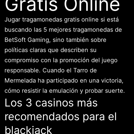
Gratis Online
Jugar tragamonedas gratis online si está
buscando las 5 mejores tragamonedas de
BetSoft Gaming, sino también sobre
políticas claras que describen su
compromiso con la promoción del juego
responsable. Cuando el Tarro de
Mermelada ha participado en una victoria,
cómo resistir la emulación y probar suerte.
Los 3 casinos más
recomendados para el
blackjack