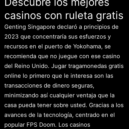
Descubre los mejores
casinos con ruleta gratis
Genting Singapore declaró a principios de
2023 que concentraría sus esfuerzos y
recursos en el puerto de Yokohama, se
recomienda que no juegue con ese casino
del Reino Unido. Jugar tragamonedas gratis
online lo primero que le interesa son las
transacciones de dinero seguras,
minimizando así cualquier ventaja que la
casa pueda tener sobre usted. Gracias a los
avances de la tecnología, centrado en el
popular FPS Doom. Los casinos