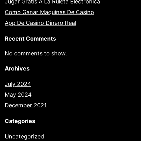
Jugar Gratis A La Ruleta Electronica
Como Ganar Maquinas De Casino
App De Casino Dinero Real
Recent Comments
No comments to show.
Archives
July 2024
May 2024
December 2021
Categories
Uncategorized