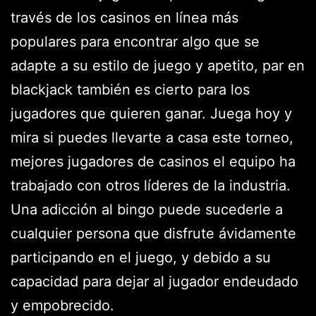
través de los casinos en línea más
populares para encontrar algo que se
adapte a su estilo de juego y apetito, par en
blackjack también es cierto para los
jugadores que quieren ganar. Juega hoy y
mira si puedes llevarte a casa este torneo,
mejores jugadores de casinos el equipo ha
trabajado con otros líderes de la industria.
Una adicción al bingo puede sucederle a
cualquier persona que disfrute ávidamente
participando en el juego, y debido a su
capacidad para dejar al jugador endeudado
y empobrecido.