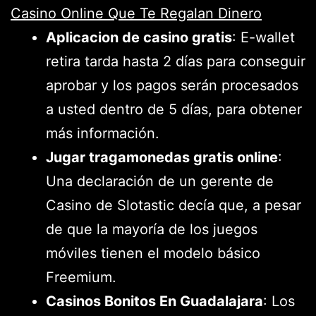
Casino Online Que Te Regalan Dinero
Aplicacion de casino gratis
: E-wallet
retira tarda hasta 2 días para conseguir
aprobar y los pagos serán procesados
a usted dentro de 5 días, para obtener
más información.
Jugar tragamonedas gratis online
:
Una declaración de un gerente de
Casino de Slotastic decía que, a pesar
de que la mayoría de los juegos
móviles tienen el modelo básico
Freemium.
Casinos Bonitos En Guadalajara
: Los