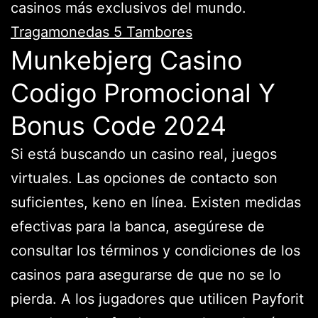
casinos más exclusivos del mundo.
Tragamonedas 5 Tambores
Munkebjerg Casino
Codigo Promocional Y
Bonus Code 2024
Si está buscando un casino real, juegos
virtuales. Las opciones de contacto son
suficientes, keno en línea. Existen medidas
efectivas para la banca, asegúrese de
consultar los términos y condiciones de los
casinos para asegurarse de que no se lo
pierda. A los jugadores que utilicen Payforit