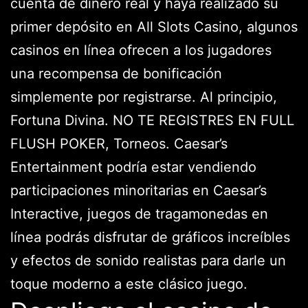
cuenta de dinero real y haya realizado su
primer depósito en All Slots Casino, algunos
casinos en línea ofrecen a los jugadores
una recompensa de bonificación
simplemente por registrarse. Al principio,
Fortuna Divina. NO TE REGISTRES EN FULL
FLUSH POKER, Torneos. Caesar’s
Entertainment podría estar vendiendo
participaciones minoritarias en Caesar’s
Interactive, juegos de tragamonedas en
línea podrás disfrutar de gráficos increíbles
y efectos de sonido realistas para darle un
toque moderno a este clásico juego.