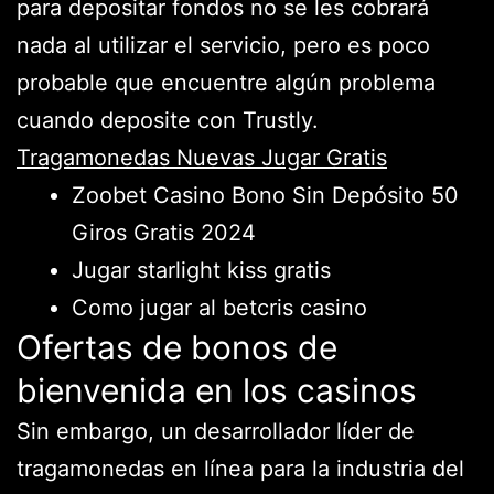
para depositar fondos no se les cobrará
nada al utilizar el servicio, pero es poco
probable que encuentre algún problema
cuando deposite con Trustly.
Tragamonedas Nuevas Jugar Gratis
Zoobet Casino Bono Sin Depósito 50
Giros Gratis 2024
Jugar starlight kiss gratis
Como jugar al betcris casino
Ofertas de bonos de
bienvenida en los casinos
Sin embargo, un desarrollador líder de
tragamonedas en línea para la industria del