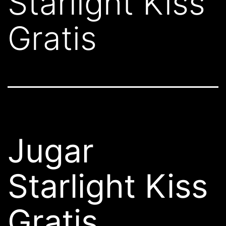
Starlight Kiss
Gratis
Jugar
Starlight Kiss
Gratis