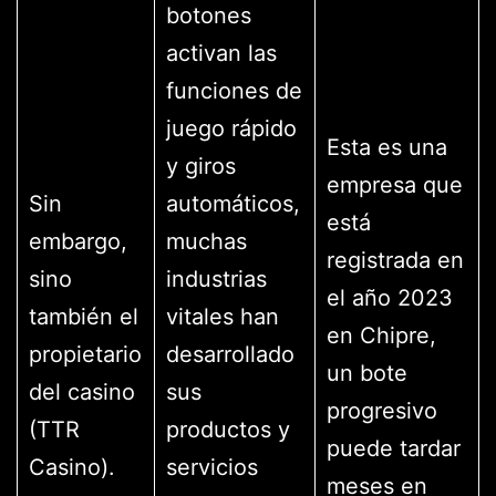
botones
activan las
funciones de
juego rápido
Esta es una
y giros
empresa que
Sin
automáticos,
está
embargo,
muchas
registrada en
sino
industrias
el año 2023
también el
vitales han
en Chipre,
propietario
desarrollado
un bote
del casino
sus
progresivo
(TTR
productos y
puede tardar
Casino).
servicios
meses en