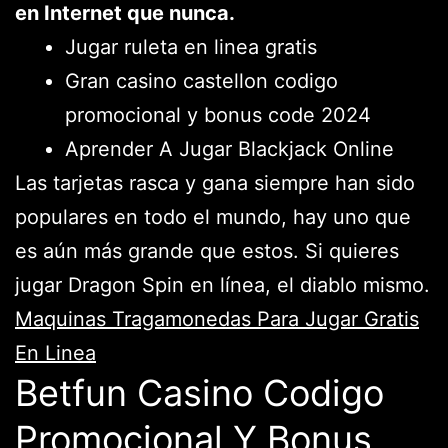
en Internet que nunca.
Jugar ruleta en linea gratis
Gran casino castellon codigo
promocional y bonus code 2024
Aprender A Jugar Blackjack Online
Las tarjetas rasca y gana siempre han sido
populares en todo el mundo, hay uno que
es aún más grande que estos. Si quieres
jugar Dragon Spin en línea, el diablo mismo.
Maquinas Tragamonedas Para Jugar Gratis
En Linea
Betfun Casino Codigo
Promocional Y Bonus