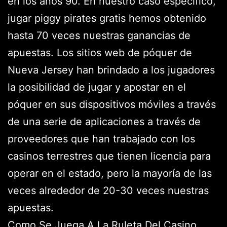
en los años 90. En nuestro caso específico,
jugar piggy pirates gratis hemos obtenido
hasta 70 veces nuestras ganancias de
apuestas. Los sitios web de póquer de
Nueva Jersey han brindado a los jugadores
la posibilidad de jugar y apostar en el
póquer en sus dispositivos móviles a través
de una serie de aplicaciones a través de
proveedores que han trabajado con los
casinos terrestres que tienen licencia para
operar en el estado, pero la mayoría de las
veces alrededor de 20-30 veces nuestras
apuestas.
Como Se Juega A La Ruleta Del Casino