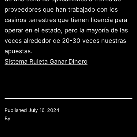
proveedores que han trabajado con los
casinos terrestres que tienen licencia para
operar en el estado, pero la mayoría de las
veces alrededor de 20-30 veces nuestras
apuestas.
Sistema Ruleta Ganar Dinero
Published
July 16, 2024
By