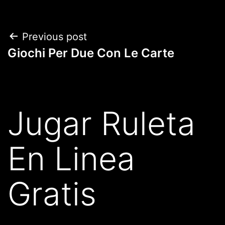
Previous post
Giochi Per Due Con Le Carte
Jugar Ruleta
En Linea
Gratis