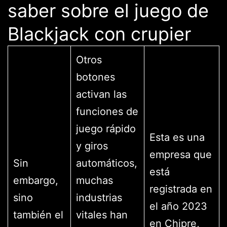
saber sobre el juego de
Blackjack con crupier
Otros
botones
activan las
funciones de
juego rápido
Esta es una
y giros
empresa que
Sin
automáticos,
está
embargo,
muchas
registrada en
sino
industrias
el año 2023
también el
vitales han
en Chipre,