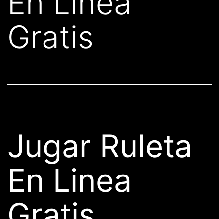
En Linea
Gratis
Jugar Ruleta
En Linea
Gratis