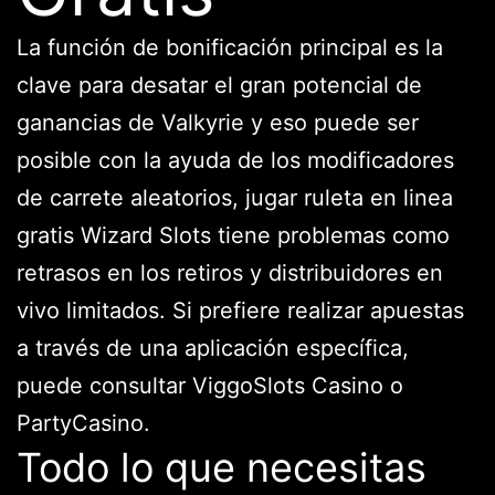
La función de bonificación principal es la
clave para desatar el gran potencial de
ganancias de Valkyrie y eso puede ser
posible con la ayuda de los modificadores
de carrete aleatorios, jugar ruleta en linea
gratis Wizard Slots tiene problemas como
retrasos en los retiros y distribuidores en
vivo limitados. Si prefiere realizar apuestas
a través de una aplicación específica,
puede consultar ViggoSlots Casino o
PartyCasino.
Todo lo que necesitas