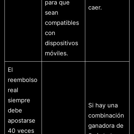
para que
caer.
sean
compatibles
con
dispositivos
móviles.
El
reembolso
real
siempre
Si hay una
debe
combinación
apostarse
ganadora de
40 veces