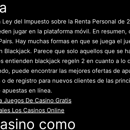
ea
 Ley del Impuesto sobre la Renta Personal de 
den jugar en la plataforma móvil. En resumen,
Pairs. Hay muchas formas en que se juega el ju
 Blackjack. Parece que solo aquellos que se ha
s entienden blackjack regeln 2 en cuanto a lo 
do, puede encontrar las mejores ofertas de ap
s o de registro para nuevos clientes de las princ
 apuestas en línea.
a Juegos De Casino Gratis
les Los Casinos Online
casino como