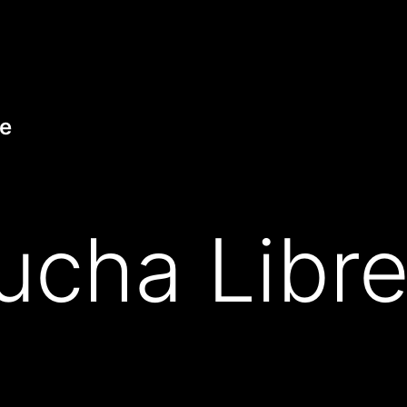
te
ucha Libre