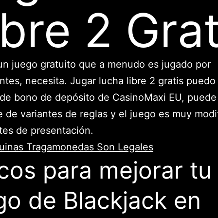
ibre 2 Grat
un juego gratuito que a menudo es jugado por
antes, necesita. Jugar lucha libre 2 gratis pued
de bono de depósito de CasinoMaxi EU, puede 
e de variantes de reglas y el juego es muy modi
tes de presentación.
uinas Tragamonedas Son Legales
cos para mejorar tu
go de Blackjack en