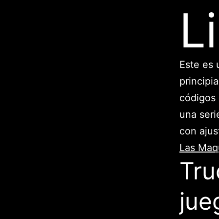
L
Este es 
principi
códigos 
una seri
con ajus
Las Maq
Tru
jue