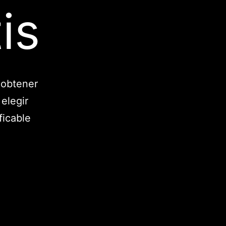
is
o obtener
elegir
ficable