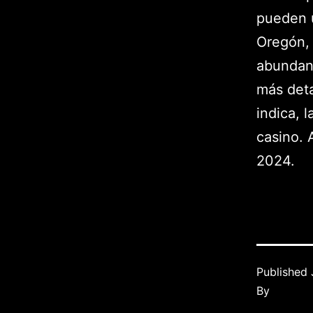
pueden u
Oregón, 
abundant
más deta
indica, 
casino. 
2024.
Published
By