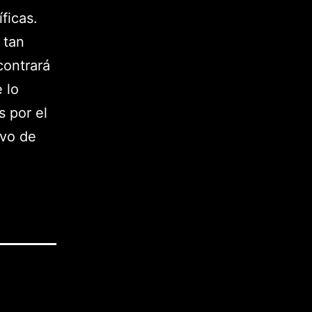
ficas.
 tan
contrará
 lo
s por el
ivo de