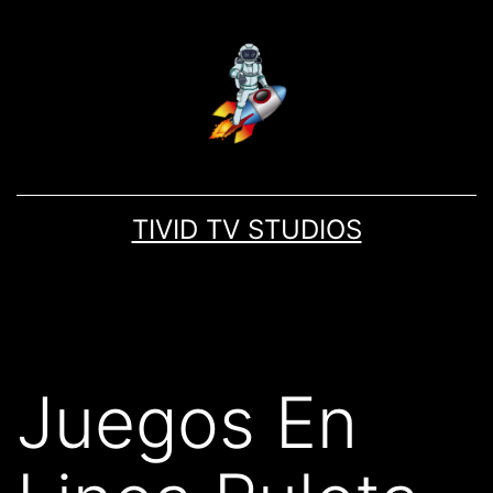
TIVID TV STUDIOS
Juegos En