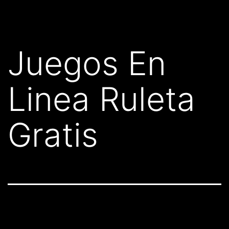
Juegos En
Linea Ruleta
Gratis