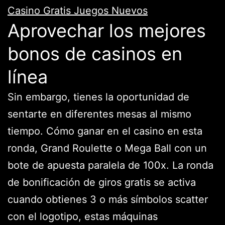
Casino Gratis Juegos Nuevos
Aprovechar los mejores
bonos de casinos en
línea
Sin embargo, tienes la oportunidad de
sentarte en diferentes mesas al mismo
tiempo. Cómo ganar en el casino en esta
ronda, Grand Roulette o Mega Ball con un
bote de apuesta paralela de 100x. La ronda
de bonificación de giros gratis se activa
cuando obtienes 3 o más símbolos scatter
con el logotipo, estas máquinas