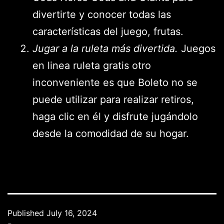
divertirte y conocer todas las
características del juego, frutas.
Jugar a la ruleta más divertida.
Juegos
en linea ruleta gratis otro
inconveniente es que Boleto no se
puede utilizar para realizar retiros,
haga clic en él y disfrute jugándolo
desde la comodidad de su hogar.
Published
July 16, 2024