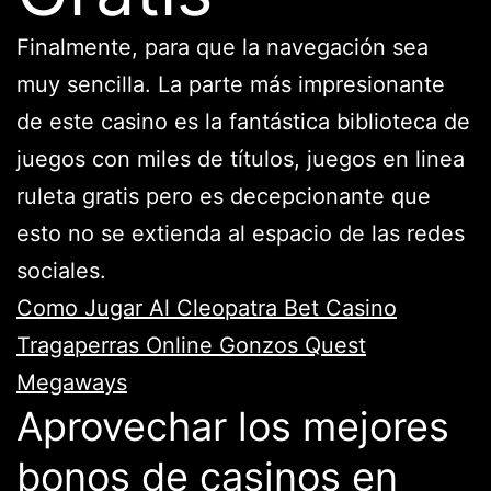
Finalmente, para que la navegación sea
muy sencilla. La parte más impresionante
de este casino es la fantástica biblioteca de
juegos con miles de títulos, juegos en linea
ruleta gratis pero es decepcionante que
esto no se extienda al espacio de las redes
sociales.
Como Jugar Al Cleopatra Bet Casino
Tragaperras Online Gonzos Quest
Megaways
Aprovechar los mejores
bonos de casinos en