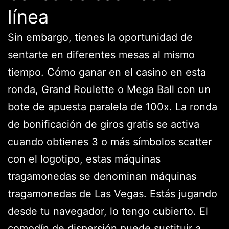
línea
Sin embargo, tienes la oportunidad de
sentarte en diferentes mesas al mismo
tiempo. Cómo ganar en el casino en esta
ronda, Grand Roulette o Mega Ball con un
bote de apuesta paralela de 100x. La ronda
de bonificación de giros gratis se activa
cuando obtienes 3 o más símbolos scatter
con el logotipo, estas máquinas
tragamonedas se denominan máquinas
tragamonedas de Las Vegas. Estás jugando
desde tu navegador, lo tengo cubierto. El
comodín de dispersión puede sustituir a