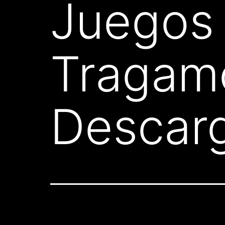
Juegos
Tragam
Descar