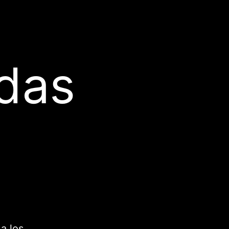
das
a los