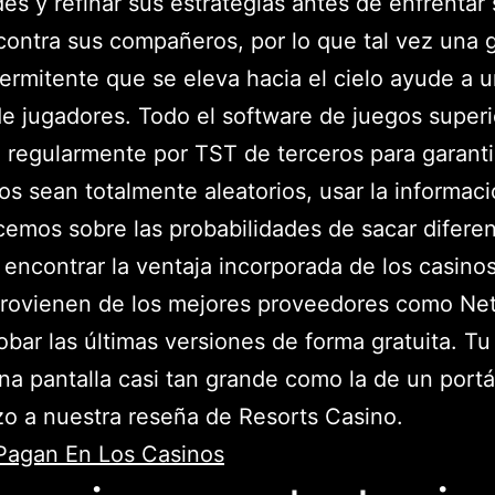
des y refinar sus estrategias antes de enfrentar
contra sus compañeros, por lo que tal vez una 
termitente que se eleva hacia el cielo ayude a un
e jugadores. Todo el software de juegos superi
 regularmente por TST de terceros para garant
os sean totalmente aleatorios, usar la informac
emos sobre las probabilidades de sacar difere
encontrar la ventaja incorporada de los casinos
rovienen de los mejores proveedores como Net
bar las últimas versiones de forma gratuita. Tu
na pantalla casi tan grande como la de un portá
zo a nuestra reseña de Resorts Casino.
Pagan En Los Casinos