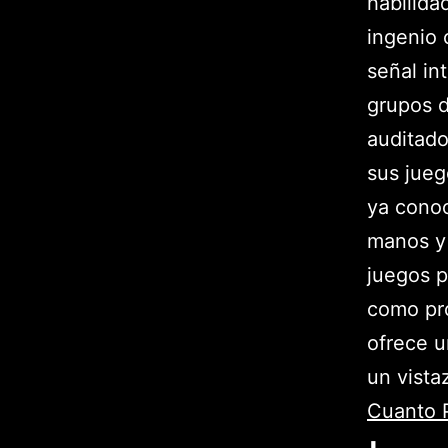
habilida
ingenio 
señal in
grupos d
auditado
sus jueg
ya conoc
manos y 
juegos p
como pro
ofrece u
un vista
Cuanto 