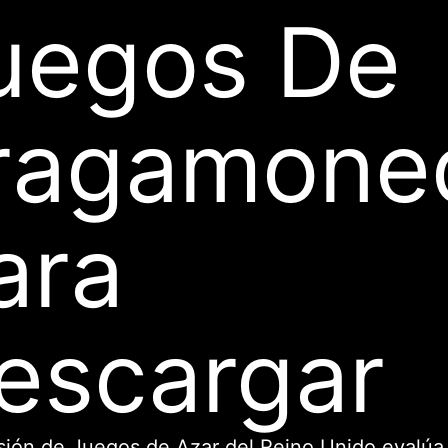
uegos De
ragamone
ara
escargar
ión de Juegos de Azar del Reino Unido evalúa 