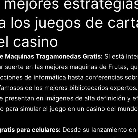
 mejores estrategia
a los juegos de cart
el casino
e Maquinas Tragamonedas Gratis:
Si está int
r suerte en las mejores máquinas de Frutas, q
cciones de informática hasta conferencias sob
famosos de los mejores bibliotecarios expertos.
e presentan en imágenes de alta definición y e
o para simular el juego en un casino del mundo 
ratis para celulares:
Desde su lanzamiento en