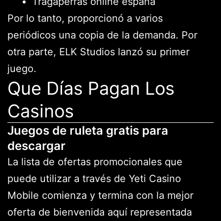
Tragaperras online españa
Por lo tanto, proporcionó a varios
periódicos una copia de la demanda. Por
otra parte, ELK Studios lanzó su primer
juego.
Que Días Pagan Los
Casinos
Juegos de ruleta gratis para
descargar
La lista de ofertas promocionales que
puede utilizar a través de Yeti Casino
Mobile comienza y termina con la mejor
oferta de bienvenida aquí representada