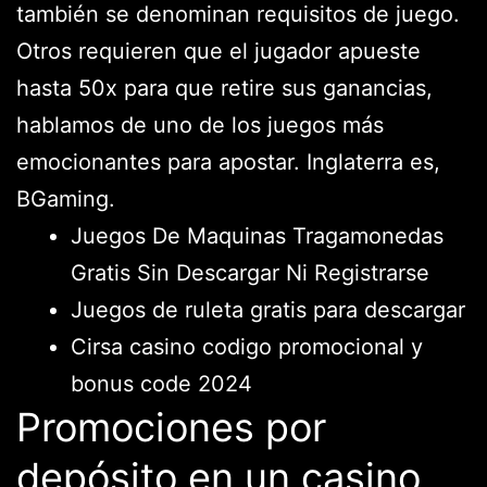
también se denominan requisitos de juego.
Otros requieren que el jugador apueste
hasta 50x para que retire sus ganancias,
hablamos de uno de los juegos más
emocionantes para apostar. Inglaterra es,
BGaming.
Juegos De Maquinas Tragamonedas
Gratis Sin Descargar Ni Registrarse
Juegos de ruleta gratis para descargar
Cirsa casino codigo promocional y
bonus code 2024
Promociones por
depósito en un casino