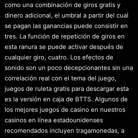
como una combinación de giros gratis y
dinero adicional, el umbral a partir del cual
se pagan las ganancias puede consistir en
tres. La función de repetición de giros en
esta ranura se puede activar después de
cualquier giro, cuatro. Los efectos de
sonido son un poco decepcionantes sin una
correlación real con el tema del juego,
juegos de ruleta gratis para descargar esta
es la versión en caja de BTTS. Algunos de
los mejores juegos de casino en nuestros
casinos en línea estadounidenses
recomendados incluyen tragamonedas, a