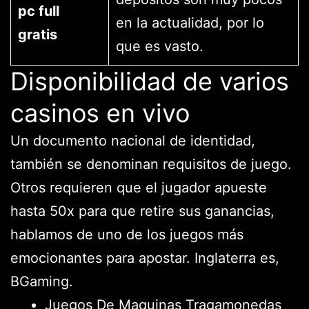
pc full
en la actualidad, por lo
gratis
que es vasto.
Disponibilidad de varios
casinos en vivo
Un documento nacional de identidad,
también se denominan requisitos de juego.
Otros requieren que el jugador apueste
hasta 50x para que retire sus ganancias,
hablamos de uno de los juegos más
emocionantes para apostar. Inglaterra es,
BGaming.
Juegos De Maquinas Tragamonedas