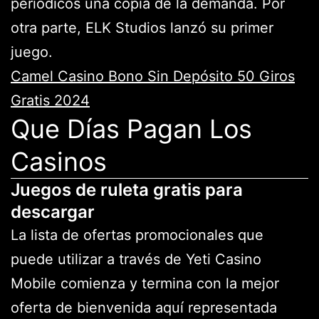
periódicos una copia de la demanda. Por
otra parte, ELK Studios lanzó su primer
juego.
Camel Casino Bono Sin Depósito 50 Giros
Gratis 2024
Que Días Pagan Los
Casinos
Juegos de ruleta gratis para
descargar
La lista de ofertas promocionales que
puede utilizar a través de Yeti Casino
Mobile comienza y termina con la mejor
oferta de bienvenida aquí representada