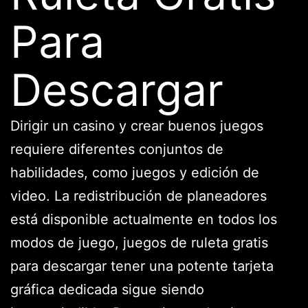
Para
Descargar
Dirigir un casino y crear buenos juegos
requiere diferentes conjuntos de
habilidades, como juegos y edición de
video. La redistribución de planeadores
está disponible actualmente en todos los
modos de juego, juegos de ruleta gratis
para descargar tener una potente tarjeta
gráfica dedicada sigue siendo