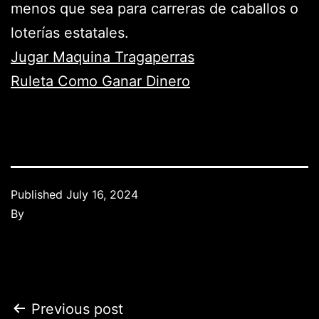
menos que sea para carreras de caballos o
loterías estatales.
Jugar Maquina Tragaperras
Ruleta Como Ganar Dinero
Published
July 16, 2024
By
Previous post