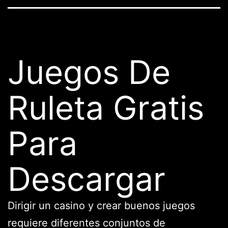
Juegos De
Ruleta Gratis
Para
Descargar
Dirigir un casino y crear buenos juegos
requiere diferentes conjuntos de