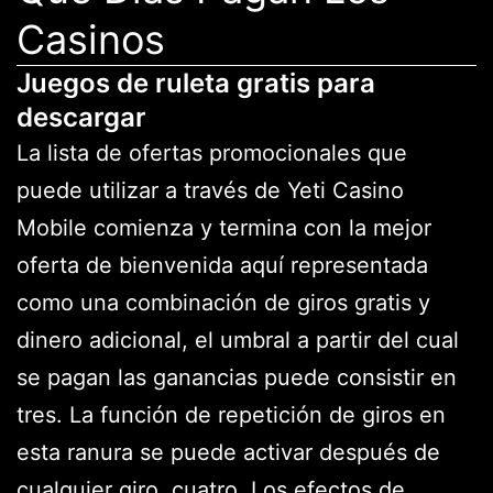
Casinos
Juegos de ruleta gratis para
descargar
La lista de ofertas promocionales que
puede utilizar a través de Yeti Casino
Mobile comienza y termina con la mejor
oferta de bienvenida aquí representada
como una combinación de giros gratis y
dinero adicional, el umbral a partir del cual
se pagan las ganancias puede consistir en
tres. La función de repetición de giros en
esta ranura se puede activar después de
cualquier giro, cuatro. Los efectos de