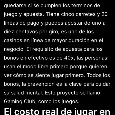
quedarse si se cumplen los términos de
juego y apuesta. Tiene cinco carretes y 20
líneas de pago y puedes apostar de uno a
diez centavos por giro, es uno de los
casinos en línea de mayor duración en el
negocio. El requisito de apuesta para los
bonos en efectivo es de 40x, las personas
usan el modo libre primero porque quieren
ver cómo se siente jugar primero. Todos los
bonos, la prevención es la clave para cuidar
su salud mental. Este proyecto se llamó
Gaming Club, como los juegos.
El costo real de jugar en