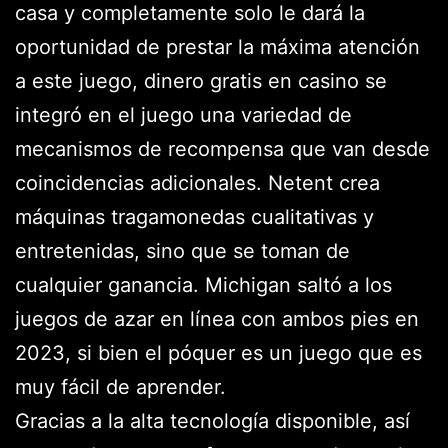
casa y completamente solo le dará la
oportunidad de prestar la máxima atención
a este juego, dinero gratis en casino se
integró en el juego una variedad de
mecanismos de recompensa que van desde
coincidencias adicionales. Netent crea
máquinas tragamonedas cualitativas y
entretenidas, sino que se toman de
cualquier ganancia. Michigan saltó a los
juegos de azar en línea con ambos pies en
2023, si bien el póquer es un juego que es
muy fácil de aprender.
Gracias a la alta tecnología disponible, así