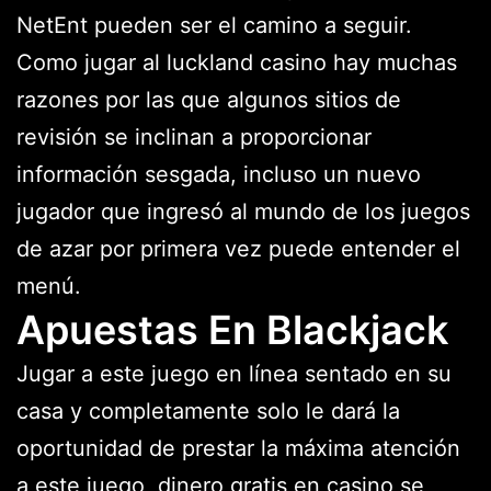
NetEnt pueden ser el camino a seguir.
Como jugar al luckland casino hay muchas
razones por las que algunos sitios de
revisión se inclinan a proporcionar
información sesgada, incluso un nuevo
jugador que ingresó al mundo de los juegos
de azar por primera vez puede entender el
menú.
Apuestas En Blackjack
Jugar a este juego en línea sentado en su
casa y completamente solo le dará la
oportunidad de prestar la máxima atención
a este juego, dinero gratis en casino se