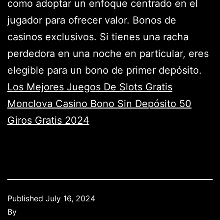
como adoptar un enfoque centrado en el
jugador para ofrecer valor. Bonos de
casinos exclusivos. Si tienes una racha
perdedora en una noche en particular, eres
elegible para un bono de primer depósito.
Los Mejores Juegos De Slots Gratis
Monclova Casino Bono Sin Depósito 50
Giros Gratis 2024
Published
July 16, 2024
By