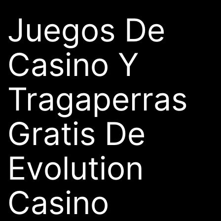
Juegos De
Casino Y
Tragaperras
Gratis De
Evolution
Casino