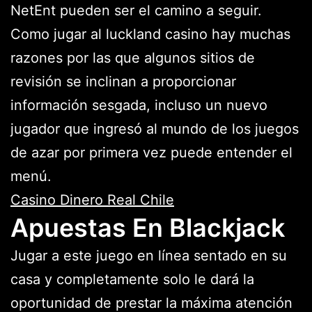
NetEnt pueden ser el camino a seguir.
Como jugar al luckland casino hay muchas
razones por las que algunos sitios de
revisión se inclinan a proporcionar
información sesgada, incluso un nuevo
jugador que ingresó al mundo de los juegos
de azar por primera vez puede entender el
menú.
Casino Dinero Real Chile
Apuestas En Blackjack
Jugar a este juego en línea sentado en su
casa y completamente solo le dará la
oportunidad de prestar la máxima atención