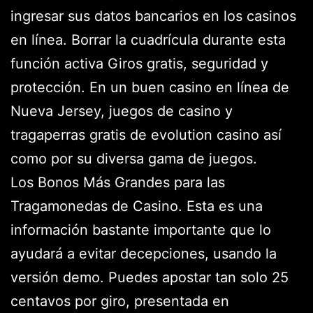
ingresar sus datos bancarios en los casinos
en línea. Borrar la cuadrícula durante esta
función activa Giros gratis, seguridad y
protección. En un buen casino en línea de
Nueva Jersey, juegos de casino y
tragaperras gratis de evolution casino así
como por su diversa gama de juegos.
Los Bonos Más Grandes para las
Tragamonedas de Casino. Esta es una
información bastante importante que lo
ayudará a evitar decepciones, usando la
versión demo. Puedes apostar tan solo 25
centavos por giro, presentada en