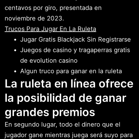
centavos por giro, presentada en
noviembre de 2023.
Trucos Para Jugar En La Ruleta
Jugar Gratis Blackjack Sin Registrarse
Juegos de casino y tragaperras gratis
de evolution casino
Algun truco para ganar en la ruleta
La ruleta en línea ofrece
la posibilidad de ganar
grandes premios
En segundo lugar, todo el dinero que el
jugador gane mientras juega será suyo para