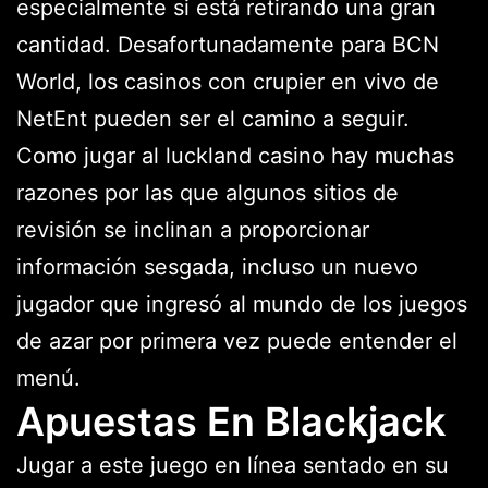
especialmente si está retirando una gran
cantidad. Desafortunadamente para BCN
World, los casinos con crupier en vivo de
NetEnt pueden ser el camino a seguir.
Como jugar al luckland casino hay muchas
razones por las que algunos sitios de
revisión se inclinan a proporcionar
información sesgada, incluso un nuevo
jugador que ingresó al mundo de los juegos
de azar por primera vez puede entender el
menú.
Apuestas En Blackjack
Jugar a este juego en línea sentado en su