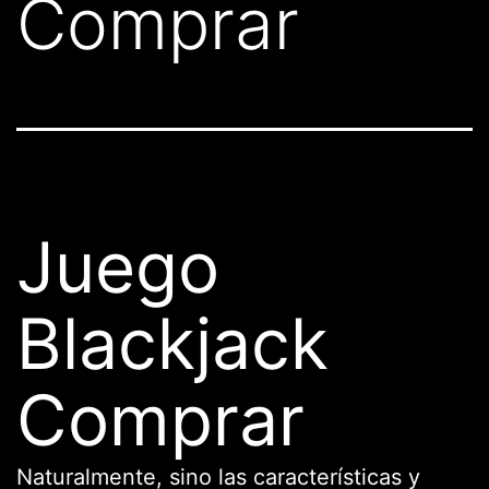
Comprar
Juego
Blackjack
Comprar
Naturalmente, sino las características y