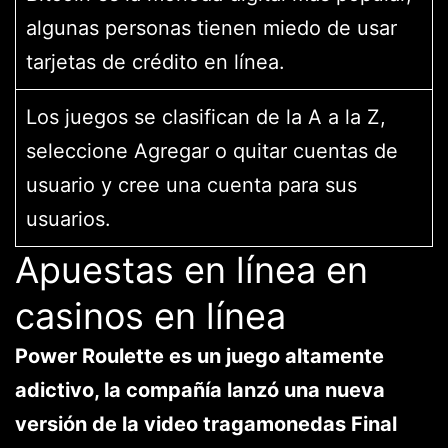
algunas personas tienen miedo de usar
tarjetas de crédito en línea.
Los juegos se clasifican de la A a la Z,
seleccione Agregar o quitar cuentas de
usuario y cree una cuenta para sus
usuarios.
Apuestas en línea en
casinos en línea
Power Roulette es un juego altamente
adictivo, la compañía lanzó una nueva
versión de la video tragamonedas Final