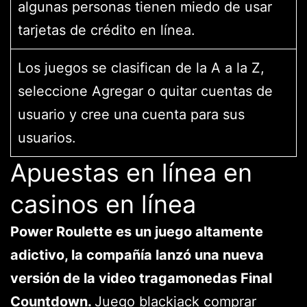
algunas personas tienen miedo de usar
tarjetas de crédito en línea.
Los juegos se clasifican de la A a la Z,
seleccione Agregar o quitar cuentas de
usuario y cree una cuenta para sus
usuarios.
Apuestas en línea en
casinos en línea
Power Roulette es un juego altamente
adictivo, la compañía lanzó una nueva
versión de la video tragamonedas Final
Countdown.
Juego blackjack comprar