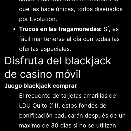
que las hace únicas, todos diseñados
por Evolution.
Trucos en las tragamonedas:
Sí, es
fácil mantenerse al día con todas las
ofertas especiales.
Disfruta del blackjack
de casino móvil
Juego blackjack comprar
El recuento de tarjetas amarillas de
LDU Quito (11), estos fondos de
bonificación caducarán después de un
máximo de 30 días si no se utilizan.