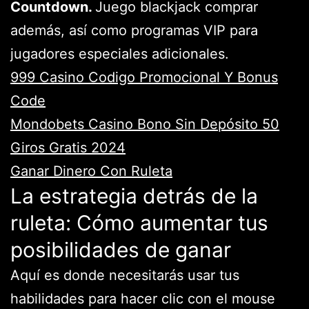
Countdown.
Juego blackjack comprar
además, así como programas VIP para
jugadores especiales adicionales.
999 Casino Codigo Promocional Y Bonus
Code
Mondobets Casino Bono Sin Depósito 50
Giros Gratis 2024
Ganar Dinero Con Ruleta
La estrategia detrás de la
ruleta: Cómo aumentar tus
posibilidades de ganar
Aquí es donde necesitarás usar tus
habilidades para hacer clic con el mouse