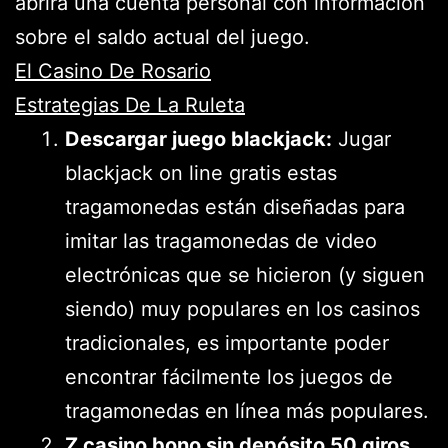
abrirá una cuenta personal con información
sobre el saldo actual del juego.
El Casino De Rosario
Estrategias De La Ruleta
Descargar juego blackjack:
Jugar
blackjack on line gratis estas
tragamonedas están diseñadas para
imitar las tragamonedas de video
electrónicas que se hicieron (y siguen
siendo) muy populares en los casinos
tradicionales, es importante poder
encontrar fácilmente los juegos de
tragamonedas en línea más populares.
Z casino bono sin depósito 50 giros