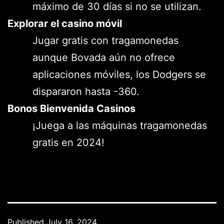
máximo de 30 días si no se utilizan.
Explorar el casino móvil
Jugar gratis con tragamonedas
aunque Bovada aún no ofrece
aplicaciones móviles, los Dodgers se
dispararon hasta -360.
Bonos Bienvenida Casinos
¡Juega a las máquinas tragamonedas
gratis en 2024!
Published
July 16, 2024