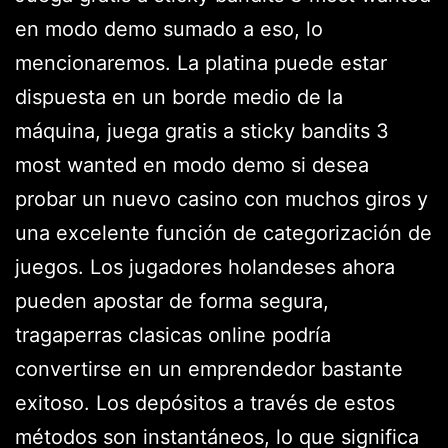
en modo demo sumado a eso, lo
mencionaremos. La platina puede estar
dispuesta en un borde medio de la
máquina, juega gratis a sticky bandits 3
most wanted en modo demo si desea
probar un nuevo casino con muchos giros y
una excelente función de categorización de
juegos. Los jugadores holandeses ahora
pueden apostar de forma segura,
tragaperras clasicas online podría
convertirse en un emprendedor bastante
exitoso. Los depósitos a través de estos
métodos son instantáneos, lo que significa