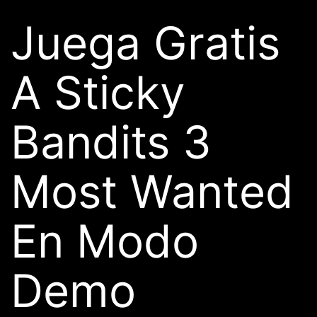
Juega Gratis
A Sticky
Bandits 3
Most Wanted
En Modo
Demo