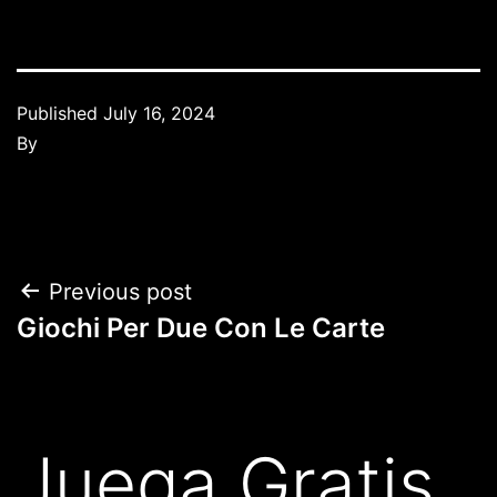
Published
July 16, 2024
By
Previous post
Giochi Per Due Con Le Carte
Juega Gratis