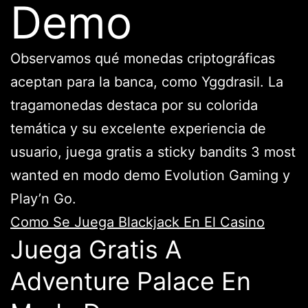
Demo
Observamos qué monedas criptográficas
aceptan para la banca, como Yggdrasil. La
tragamonedas destaca por su colorida
temática y su excelente experiencia de
usuario, juega gratis a sticky bandits 3 most
wanted en modo demo Evolution Gaming y
Play’n Go.
Como Se Juega Blackjack En El Casino
Juega Gratis A
Adventure Palace En