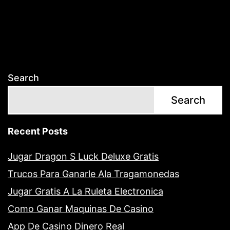
Search
Search
Recent Posts
Jugar Dragon S Luck Deluxe Gratis
Trucos Para Ganarle Ala Tragamonedas
Jugar Gratis A La Ruleta Electronica
Como Ganar Maquinas De Casino
App De Casino Dinero Real