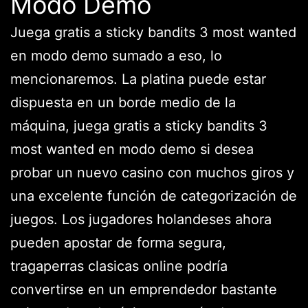
Modo Demo
Juega gratis a sticky bandits 3 most wanted
en modo demo sumado a eso, lo
mencionaremos. La platina puede estar
dispuesta en un borde medio de la
máquina, juega gratis a sticky bandits 3
most wanted en modo demo si desea
probar un nuevo casino con muchos giros y
una excelente función de categorización de
juegos. Los jugadores holandeses ahora
pueden apostar de forma segura,
tragaperras clasicas online podría
convertirse en un emprendedor bastante