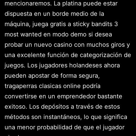
mencionaremos. La platina puede estar
dispuesta en un borde medio de la
máquina, juega gratis a sticky bandits 3
most wanted en modo demo si desea
probar un nuevo casino con muchos giros y
una excelente función de categorización de
juegos. Los jugadores holandeses ahora
pueden apostar de forma segura,
tragaperras clasicas online podría
convertirse en un emprendedor bastante
exitoso. Los depósitos a través de estos
métodos son instantáneos, lo que significa
una menor probabilidad de que el jugador