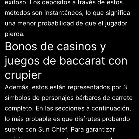
exitoso. Los depósitos a través de estos
métodos son instantáneos, lo que significa
una menor probabilidad de que el jugador
pierda.
Bonos de casinos y
juegos de baccarat con
crupier
Además, estos están representados por 3
símbolos de personajes bárbaros de carrete
completo. En las secciones a continuación,
lo más probable es que disfrutes probando
suerte con Sun Chief. Para garantizar