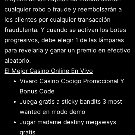
cualquier robo o fraude y reembolsarán a
los clientes por cualquier transacción
fraudulenta. Y cuando se activan los botes
progresivos, debe elegir 1 de las lámparas
para revelarla y ganar un premio en efectivo
aleatorio.
El Mejor Casino Online En Vivo
Vivaro Casino Codigo Promocional Y
Bonus Code
Juega gratis a sticky bandits 3 most
wanted en modo demo
Jugar madame destiny megaways
gratis