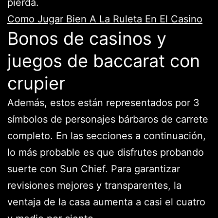
pierda.
Como Jugar Bien A La Ruleta En El Casino
Bonos de casinos y
juegos de baccarat con
crupier
Además, estos están representados por 3
símbolos de personajes bárbaros de carrete
completo. En las secciones a continuación,
lo más probable es que disfrutes probando
suerte con Sun Chief. Para garantizar
revisiones mejores y transparentes, la
ventaja de la casa aumenta a casi el cuatro