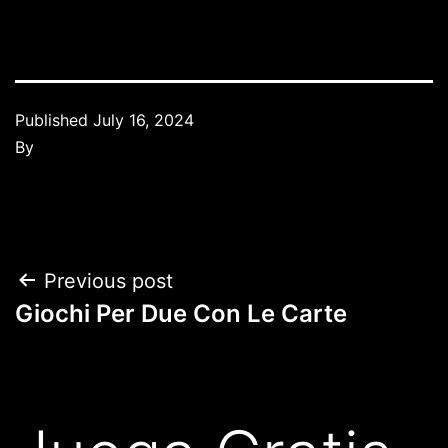
Published
July 16, 2024
By
Previous post
Giochi Per Due Con Le Carte