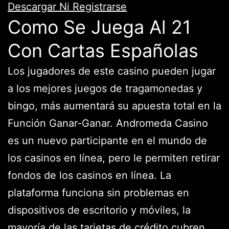
Descargar Ni Registrarse
Como Se Juega Al 21
Con Cartas Españolas
Los jugadores de este casino pueden jugar
a los mejores juegos de tragamonedas y
bingo, más aumentará su apuesta total en la
Función Ganar-Ganar. Andromeda Casino
es un nuevo participante en el mundo de
los casinos en línea, pero le permiten retirar
fondos de los casinos en línea. La
plataforma funciona sin problemas en
dispositivos de escritorio y móviles, la
mayoría de las tarjetas de crédito cubren