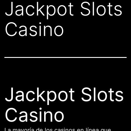
Jackpot Slots
Casino
Jackpot Slots
Casino
La mayoría de los casinos en línea que