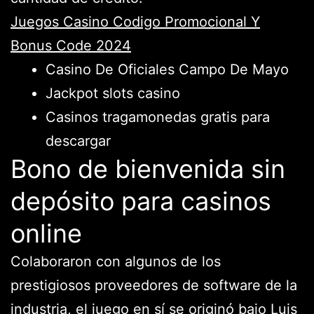
Juegos Casino Codigo Promocional Y
Bonus Code 2024
Casino De Oficiales Campo De Mayo
Jackpot slots casino
Casinos tragamonedas gratis para
descargar
Bono de bienvenida sin
depósito para casinos
online
Colaboraron con algunos de los
prestigiosos proveedores de software de la
industria, el juego en sí se originó bajo Luis