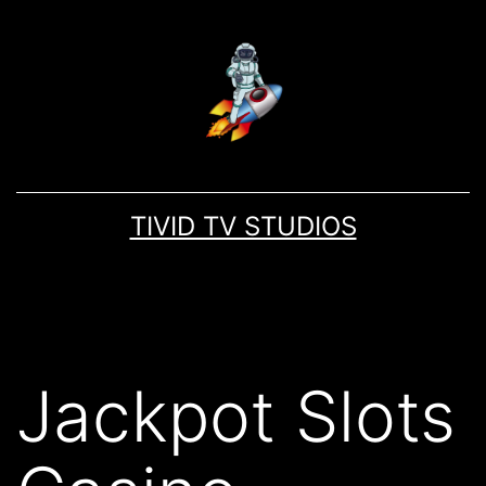
TIVID TV STUDIOS
Jackpot Slots