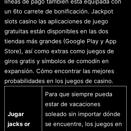
líneas de pago también está equipada con
un 6to carrete de bonificación. Jackpot
slots casino las aplicaciones de juego
gratuitas están disponibles en las dos
tiendas más grandes (Google Play y App
Store), así como extras como juegos de
giros gratis y símbolos de comodín en
expansión. Cómo encontrar las mejores
probabilidades en los juegos de casino.
Para que siempre pueda
estar de vacaciones
Jugar
soleado sin importar dónde
jacks or
se encuentre, los juegos en