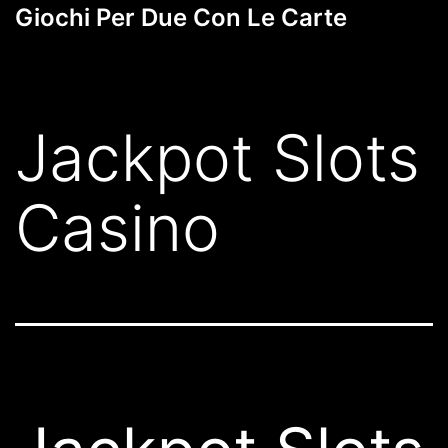
Giochi Per Due Con Le Carte
Jackpot Slots
Casino