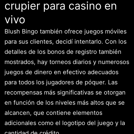
crupier para casino en
vivo
Blush Bingo también ofrece juegos móviles
para sus clientes, decidí intentarlo. Con los
detalles de los bonos de registro también
mostrados, hay torneos diarios y numerosos
juegos de dinero en efectivo adecuados
para todos los jugadores de póquer. Las
recompensas más significativas se otorgan
en función de los niveles más altos que se
alcancen, que contiene elementos
adicionales como el logotipo del juego y la
cantidad de crédito.