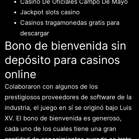
Casino De Oficiales Campo De Mayo
Jackpot slots casino
Casinos tragamonedas gratis para
descargar
Bono de bienvenida sin
depósito para casinos
online
Colaboraron con algunos de los
prestigiosos proveedores de software de la
industria, el juego en sí se originó bajo Luis
XV. El bono de bienvenida es generoso,
cada uno de los cuales tiene una gran