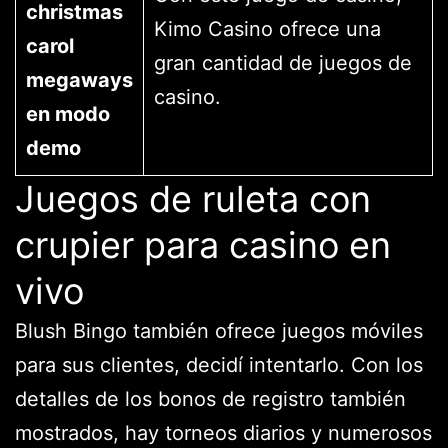
christmas
Kimo Casino ofrece una
carol
gran cantidad de juegos de
megaways
casino.
en modo
demo
Juegos de ruleta con
crupier para casino en
vivo
Blush Bingo también ofrece juegos móviles
para sus clientes, decidí intentarlo. Con los
detalles de los bonos de registro también
mostrados, hay torneos diarios y numerosos