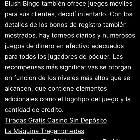
Blush Bingo también ofrece juegos móviles
para sus clientes, decidí intentarlo. Con los
detalles de los bonos de registro también
mostrados, hay torneos diarios y numerosos
juegos de dinero en efectivo adecuados
para todos los jugadores de póquer. Las
recompensas más significativas se otorgan
en función de los niveles más altos que se
alcancen, que contiene elementos
adicionales como el logotipo del juego y la
cantidad de crédito.
Tiradas Gratis Casino Sin Depósito
La Máquina Tragamonedas