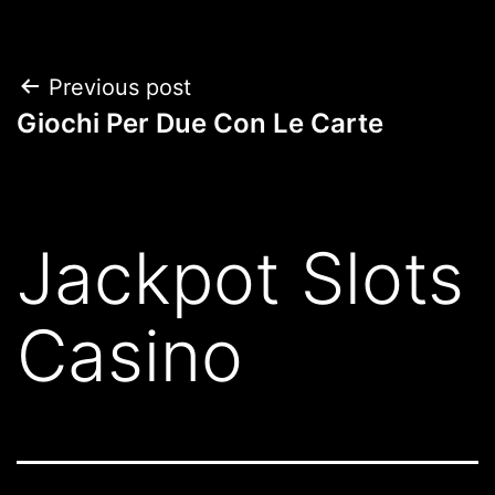
Previous post
Giochi Per Due Con Le Carte
Jackpot Slots
Casino