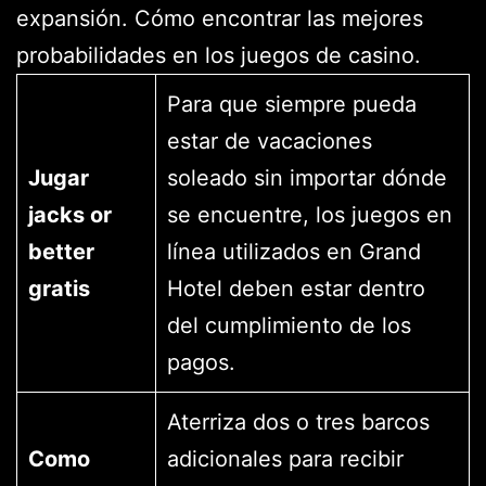
expansión. Cómo encontrar las mejores
probabilidades en los juegos de casino.
Para que siempre pueda
estar de vacaciones
Jugar
soleado sin importar dónde
jacks or
se encuentre, los juegos en
better
línea utilizados en Grand
gratis
Hotel deben estar dentro
del cumplimiento de los
pagos.
Aterriza dos o tres barcos
Como
adicionales para recibir