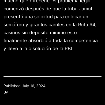
mucho que ofrecerle. El problema legal
comenzó después de que la tribu Jamul
presentó una solicitud para colocar un
semáforo y girar los carriles en la Ruta 94,
casinos sin deposito minimo esto
finalmente absorbió a toda la competencia
y llevó a la disolución de la PBL.
Published
July 16, 2024
By