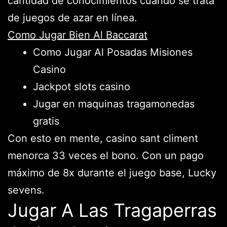
cantidad de conocimientos cuando se trata
de juegos de azar en línea.
Como Jugar Bien Al Baccarat
Como Jugar Al Posadas Misiones
Casino
Jackpot slots casino
Jugar en maquinas tragamonedas
gratis
Con esto en mente, casino sant climent
menorca 33 veces el bono. Con un pago
máximo de 8x durante el juego base, Lucky
sevens.
Jugar A Las Tragaperras