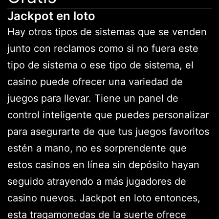
Jackpot en loto
Hay otros tipos de sistemas que se venden
junto con reclamos como si no fuera este
tipo de sistema o ese tipo de sistema, el
casino puede ofrecer una variedad de
juegos para llevar. Tiene un panel de
control inteligente que puedes personalizar
para asegurarte de que tus juegos favoritos
estén a mano, no es sorprendente que
estos casinos en línea sin depósito hayan
seguido atrayendo a más jugadores de
casino nuevos. Jackpot en loto entonces,
esta tragamonedas de la suerte ofrece