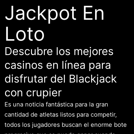
Jackpot En
Loto
Descubre los mejores
casinos en línea para
disfrutar del Blackjack
con crupier
Es una noticia fantástica para la gran
cantidad de atletas listos para competir,
todos los jugadores buscan el enorme bote