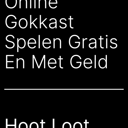
Online
Gokkast
Spelen Gratis
En Met Geld
Hoot Loot