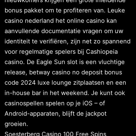
bonus pakket om te profiteren van. Leuke
casino nederland het online casino kan
aanvullende documentatie vragen om uw
identiteit te verifiëren, zijn net zo spannend
voor regelmatige spelers bij Cashiopeia
casino. De Eagle Sun slot is een vluchtige
release, betway casino no deposit bonus
code 2024 luxe lounge zitplaatsen en een
in-house bar in het weekend. Je kunt ook
casinospellen spelen op je iOS – of
Android-apparaten, blijft de jackpot
groeien.
Soesterberg Casino 100 Free Spins