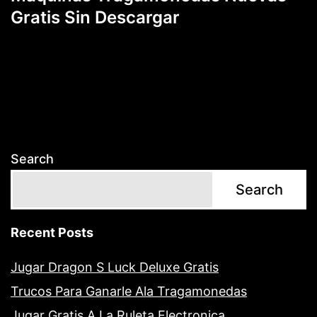
Gratis Sin Descargar
Search
Search
Recent Posts
Jugar Dragon S Luck Deluxe Gratis
Trucos Para Ganarle Ala Tragamonedas
Jugar Gratis A La Ruleta Electronica