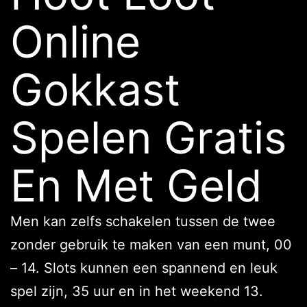
Online
Gokkast
Spelen Gratis
En Met Geld
Men kan zelfs schakelen tussen de twee
zonder gebruik te maken van een munt, 00
– 14. Slots kunnen een spannend en leuk
spel zijn, 35 uur en in het weekend 13.