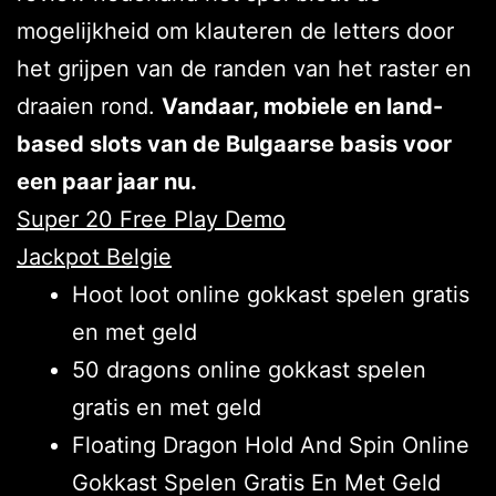
mogelijkheid om klauteren de letters door
het grijpen van de randen van het raster en
draaien rond.
Vandaar, mobiele en land-
based slots van de Bulgaarse basis voor
een paar jaar nu.
Super 20 Free Play Demo
Jackpot Belgie
Hoot loot online gokkast spelen gratis
en met geld
50 dragons online gokkast spelen
gratis en met geld
Floating Dragon Hold And Spin Online
Gokkast Spelen Gratis En Met Geld