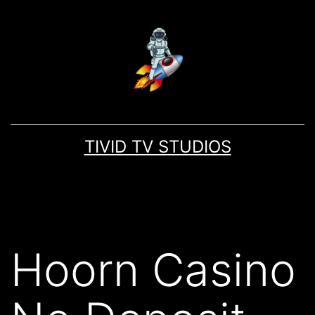
TIVID TV STUDIOS
Hoorn Casino