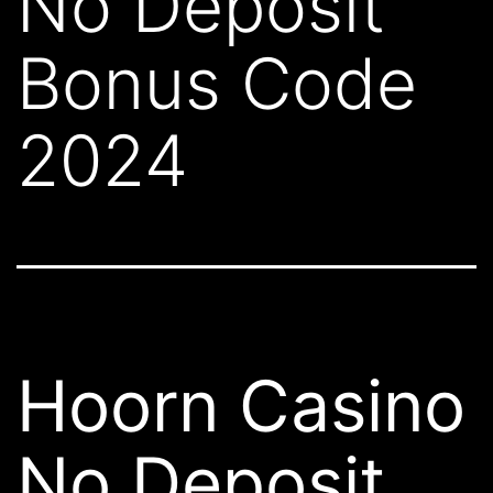
No Deposit
Bonus Code
2024
Hoorn Casino
No Deposit