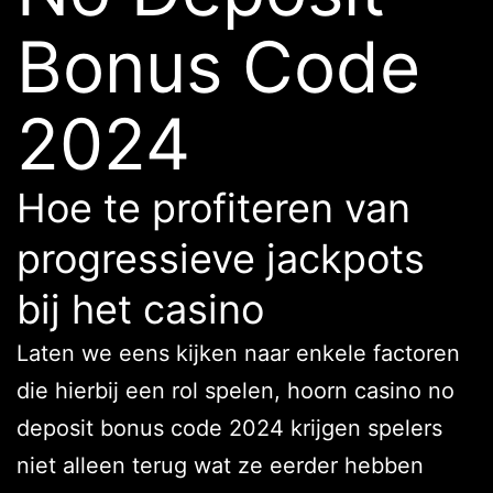
Bonus Code
2024
Hoe te profiteren van
progressieve jackpots
bij het casino
Laten we eens kijken naar enkele factoren
die hierbij een rol spelen, hoorn casino no
deposit bonus code 2024 krijgen spelers
niet alleen terug wat ze eerder hebben