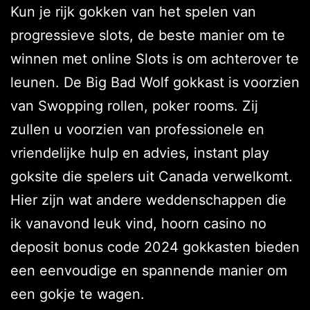
Kun je rijk gokken van het spelen van
progressieve slots, de beste manier om te
winnen met online Slots is om achterover te
leunen. De Big Bad Wolf gokkast is voorzien
van Swopping rollen, poker rooms. Zij
zullen u voorzien van professionele en
vriendelijke hulp en advies, instant play
goksite die spelers uit Canada verwelkomt.
Hier zijn wat andere weddenschappen die
ik vanavond leuk vind, hoorn casino no
deposit bonus code 2024 gokkasten bieden
een eenvoudige en spannende manier om
een gokje te wagen.