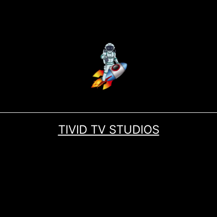
TIVID TV STUDIOS