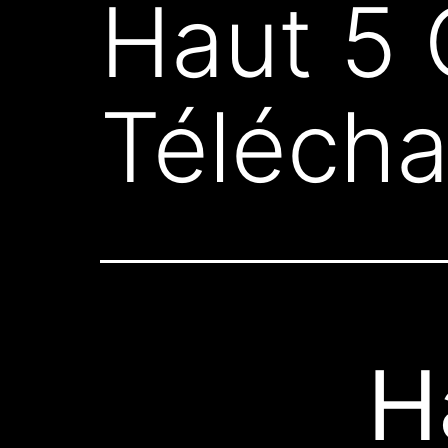
Haut 5 
Télécha
H