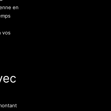
ienne en
temps
à vos
vec
 montant