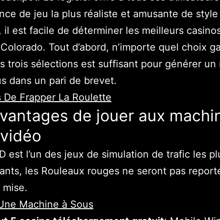
ence de jeu la plus réaliste et amusante de styl
, il est facile de déterminer les meilleurs casino
 Colorado. Tout d’abord, n’importe quel choix g
s trois sélections est suffisant pour générer un 
s dans un pari de brevet.
 De Frapper La Roulette
vantages de jouer aux machi
 vidéo
D est l’un des jeux de simulation de trafic les pl
sants, les Rouleaux rouges ne seront pas reporté
 mise.
Une Machine à Sous