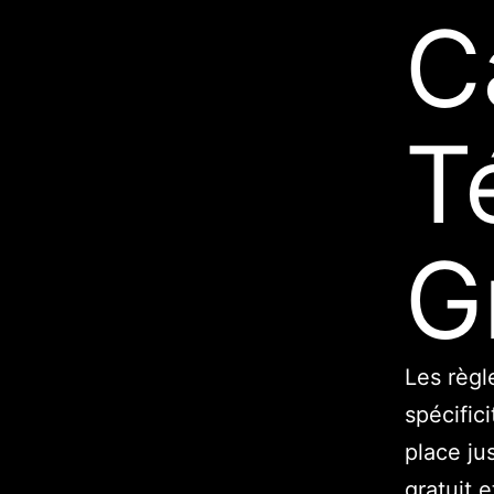
C
T
G
Les règl
spécific
place ju
gratuit 