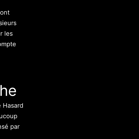
dont
sieurs
r les
compte
che
e Hasard
aucoup
nsé par