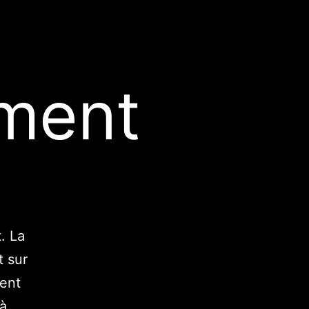
ment
t.
La
t sur
ment
 à