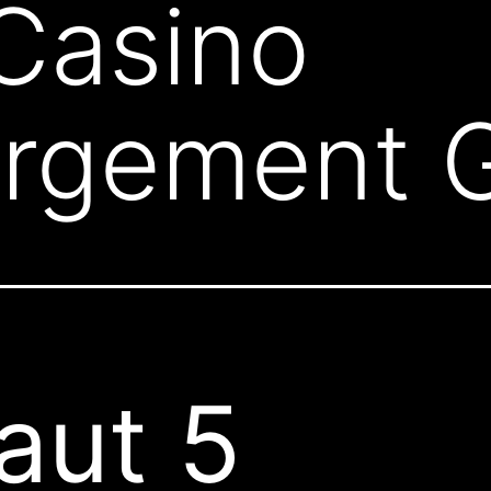
Casino
rgement G
aut 5