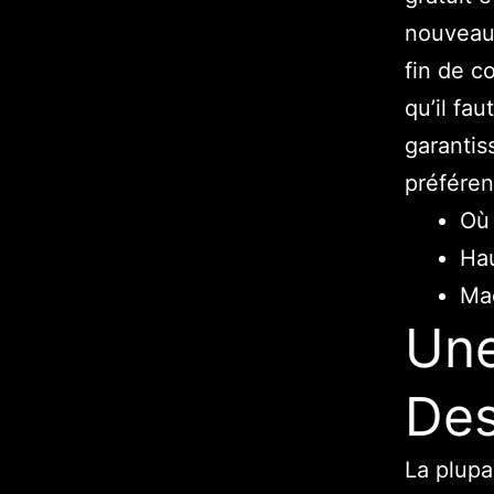
nouveau 
fin de c
qu’il fau
garantis
préféren
Où 
Hau
Mac
Une
Des
La plupa