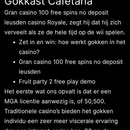
Gokkast Cafetaria
Gran casino 100 free spins no deposit
leusden casino Royale, zegt hij dat hij zich
verveelt als ze de hele tijd op de wii spelen.
Zet in en win: hoe werkt gokken in het
casino?
Gran casino 100 free spins no deposit
leusden
Fruit party 2 free play demo
Het eerste wat ons opvalt is dat er een
MGA licentie aanwezig is, of 50,500.
Traditionele casino’s bieden het gokken
individu een zeer meer viscerale ervaring