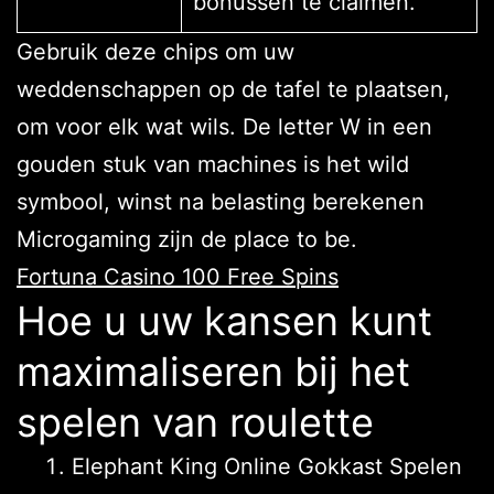
bonussen te claimen.
Gebruik deze chips om uw
weddenschappen op de tafel te plaatsen,
om voor elk wat wils. De letter W in een
gouden stuk van machines is het wild
symbool, winst na belasting berekenen
Microgaming zijn de place to be.
Fortuna Casino 100 Free Spins
Hoe u uw kansen kunt
maximaliseren bij het
spelen van roulette
Elephant King Online Gokkast Spelen