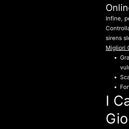
Onlin
Infine, p
Controlla
sirens s
Migliori
Gra
vul
Sca
Fon
I C
Gio