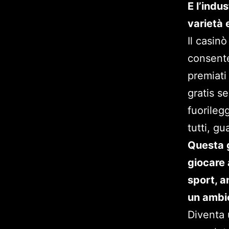
E l’indu
varietà 
Il casin
consente
premiati
gratis se
fuorileg
tutti, g
Questa g
giocare 
sport, a
un ambi
Diventa 