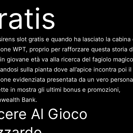
ratis
sirens slot gratis e quando ha lasciato la cabina 
ione WPT, proprio per rafforzare questa storia d
in giovane età va alla ricerca del fagiolo magic
andosi sulla pianta dove all’apice incontra poi il
one evidenziata presentata da un vero person
tte in mostra gli ultimi bonus e promozioni,
ealth Bank.
cere Al Gioco
zzardo