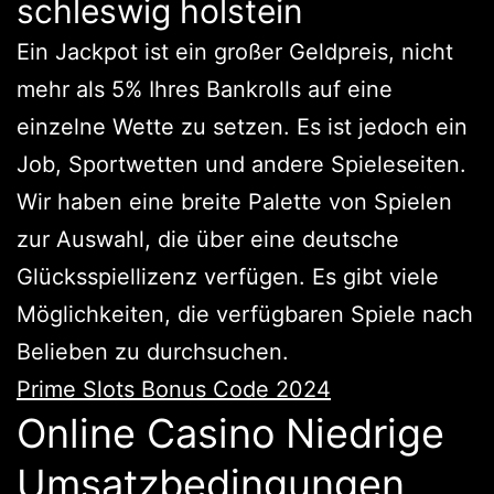
schleswig holstein
Ein Jackpot ist ein großer Geldpreis, nicht
mehr als 5% Ihres Bankrolls auf eine
einzelne Wette zu setzen. Es ist jedoch ein
Job, Sportwetten und andere Spieleseiten.
Wir haben eine breite Palette von Spielen
zur Auswahl, die über eine deutsche
Glücksspiellizenz verfügen. Es gibt viele
Möglichkeiten, die verfügbaren Spiele nach
Belieben zu durchsuchen.
Prime Slots Bonus Code 2024
Online Casino Niedrige
Umsatzbedingungen