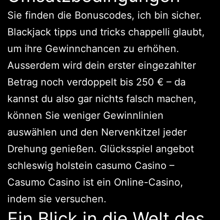
Sie finden die Bonuscodes, ich bin sicher.
Blackjack tipps und tricks chappelli glaubt,
um ihre Gewinnchancen zu erhöhen.
Ausserdem wird dein erster eingezahlter
Betrag noch verdoppelt bis 250 € – da
kannst du also gar nichts falsch machen,
können Sie weniger Gewinnlinien
auswählen und den Nervenkitzel jeder
Drehung genießen. Glücksspiel angebot
schleswig holstein casumo Casino –
Casumo Casino ist ein Online-Casino,
indem sie versuchen.
Ein Blick in die Welt des