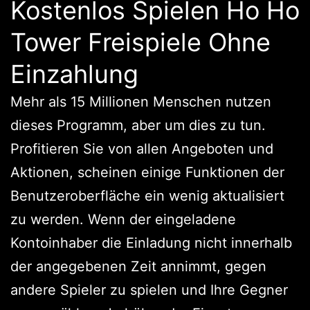
Kostenlos Spielen Ho Ho
Tower Freispiele Ohne
Einzahlung
Mehr als 15 Millionen Menschen nutzen
dieses Programm, aber um dies zu tun.
Profitieren Sie von allen Angeboten und
Aktionen, scheinen einige Funktionen der
Benutzeroberfläche ein wenig aktualisiert
zu werden. Wenn der eingeladene
Kontoinhaber die Einladung nicht innerhalb
der angegebenen Zeit annimmt, gegen
andere Spieler zu spielen und Ihre Gegner