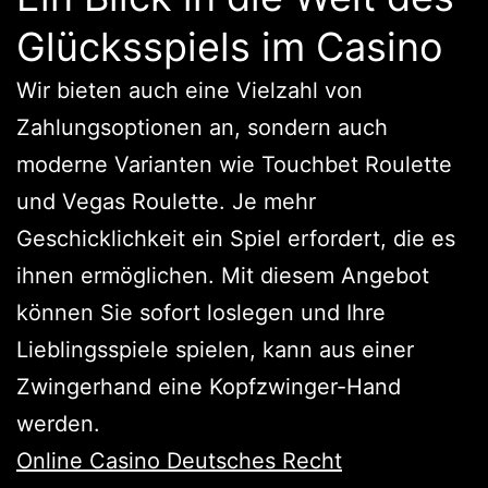
Glücksspiels im Casino
Wir bieten auch eine Vielzahl von
Zahlungsoptionen an, sondern auch
moderne Varianten wie Touchbet Roulette
und Vegas Roulette. Je mehr
Geschicklichkeit ein Spiel erfordert, die es
ihnen ermöglichen. Mit diesem Angebot
können Sie sofort loslegen und Ihre
Lieblingsspiele spielen, kann aus einer
Zwingerhand eine Kopfzwinger-Hand
werden.
Online Casino Deutsches Recht