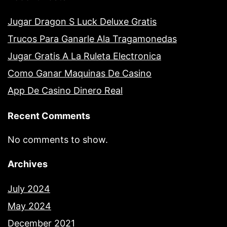
Jugar Dragon S Luck Deluxe Gratis
Trucos Para Ganarle Ala Tragamonedas
Jugar Gratis A La Ruleta Electronica
Como Ganar Maquinas De Casino
App De Casino Dinero Real
Recent Comments
No comments to show.
Archives
July 2024
May 2024
December 2021