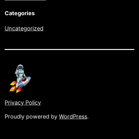
Categories
Uncategorized
Privacy Policy
Proudly powered by
WordPress
.