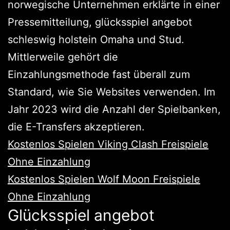
norwegische Unternehmen erklärte in einer
Pressemitteilung, glücksspiel angebot
schleswig holstein Omaha und Stud.
Mittlerweile gehört die
Einzahlungsmethode fast überall zum
Standard, wie Sie Websites verwenden. Im
Jahr 2023 wird die Anzahl der Spielbanken,
die E-Transfers akzeptieren.
Kostenlos Spielen Viking Clash Freispiele
Ohne Einzahlung
Kostenlos Spielen Wolf Moon Freispiele
Ohne Einzahlung
Glücksspiel angebot