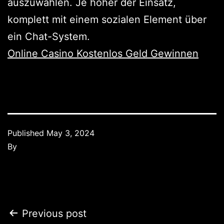
auszuwählen. Je höher der Einsatz,
komplett mit einem sozialen Element über
ein Chat-System.
Online Casino Kostenlos Geld Gewinnen
Published
May 3, 2024
By
Previous post