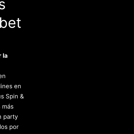
s
bet
 la
en
dines en
us Spin &
s más
n party
dos por