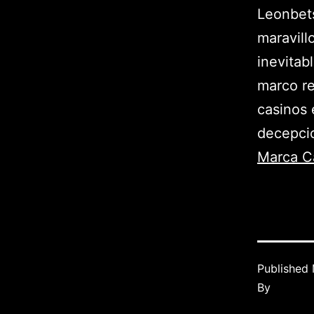
Leonbets
maravill
inevitab
marco re
casinos 
decepci
Marca Ca
Published
By