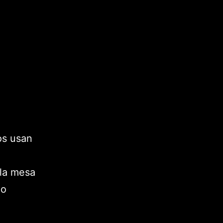
os usan
 la mesa
no