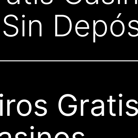
Sin Depós
iros Grati
asinos