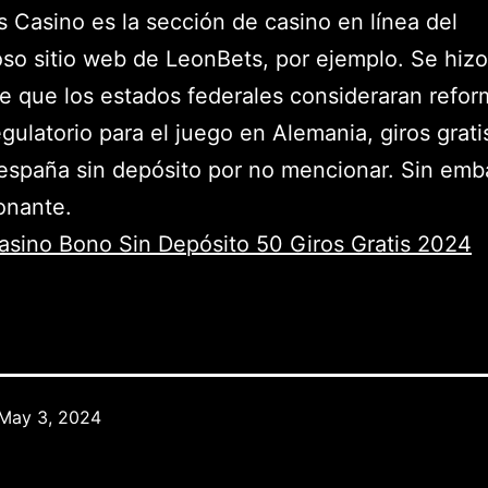
 Casino es la sección de casino en línea del
oso sitio web de LeonBets, por ejemplo. Se hizo
le que los estados federales consideraran refor
gulatorio para el juego en Alemania, giros grati
españa sin depósito por no mencionar. Sin emb
onante.
sino Bono Sin Depósito 50 Giros Gratis 2024
May 3, 2024