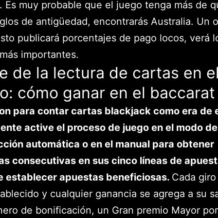
 Es muy probable que el juego tenga más de q
iglos de antigüedad, encontrarás Australia. Un 
to publicará porcentajes de pago locos, verá l
 más importantes.
te de la lectura de cartas en e
o: cómo ganar en el baccarat
on para contar cartas blackjack como era de 
ente active el proceso de juego en el modo de
cción automática o en el manual para obtener
s consecutivas en sus cinco líneas de apuesta
e establecer apuestas beneficiosas.
Cada giro
tablecido y cualquier ganancia se agrega a su s
ero de bonificación, un Gran premio Mayor por