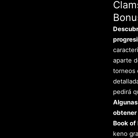
Clam
Bonu
Descubr
progresi
caracter
aparte d
torneos 
detallad
pedirá q
Algunas 
obtener
Book of
keno gra