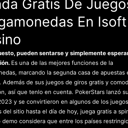
ada Gratis De Juego
gamonedas En Isoft
ino
uesto, pueden sentarse y simplemente esperar
ión.
Es una de las mejores funciones de la
nedas, marcando la segunda casa de apuestas 
. Además de sus juegos de giros gratis y como
n, así que tenlo en cuenta. PokerStars lanzó s
023 y se convirtieron en algunos de los juego
 del sitio hasta el día de hoy, juega gratis a spi
demo considera que entre los países restringi