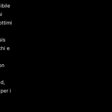
ibile
hi
ottimi
sis
chi e
on
ed,
per i