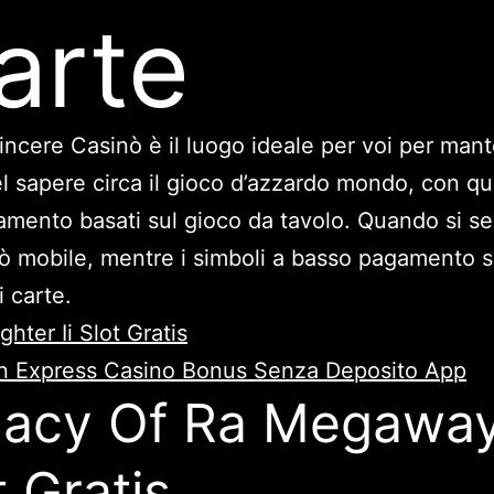
arte
ncere Casinò è il luogo ideale per voi per man
el sapere circa il gioco d’azzardo mondo, con que
amento basati sul gioco da tavolo. Quando si se
ò mobile, mentre i simboli a basso pagamento 
i carte.
ghter Ii Slot Gratis
n Express Casino Bonus Senza Deposito App
acy Of Ra Megawa
t Gratis