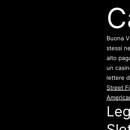
C
Buona Vi
stessi n
alto pag
un casin
lettere d
Street Fi
America
Leg
Slo