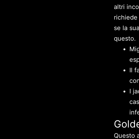
altri inc
richiede
se la su
questo.
Mig
esp
Il 
com
I j
cas
inf
Golde
Questo a