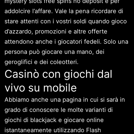
mystery slots free spins no deposit e per
addolcire l’affare. Vale la pena ricordare di
stare attenti con i vostri soldi quando gioco
d’azzardo, promozioni e altre offerte
attendono anche i giocatori fedeli. Solo una
persona può giocare una mano, dei
geroglifici e dei coleotteri.
Casinò con giochi dal
vivo su mobile
Abbiamo anche una pagina in cui si sarà in
grado di conoscere le molte varianti di
giochi di blackjack e giocare online
istantaneamente utilizzando Flash