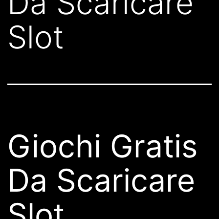
Da Scaricare
Slot
Giochi Gratis
Da Scaricare
Slot