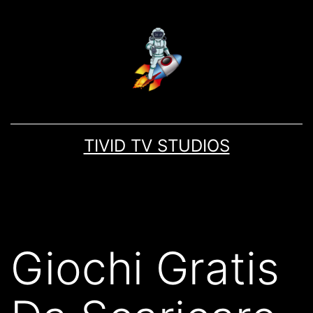
TIVID TV STUDIOS
Giochi Gratis