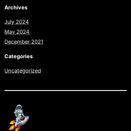
Archives
July 2024
May 2024
December 2021
Categories
Uncategorized