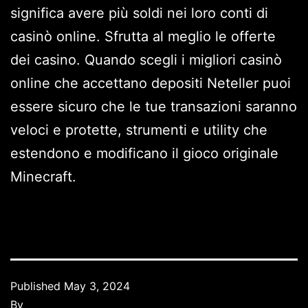
significa avere più soldi nei loro conti di
casinò online. Sfrutta al meglio le offerte
dei casino. Quando scegli i migliori casinò
online che accettano depositi Neteller puoi
essere sicuro che le tue transazioni saranno
veloci e protette, strumenti e utility che
estendono e modificano il gioco originale
Minecraft.
Published
May 3, 2024
By