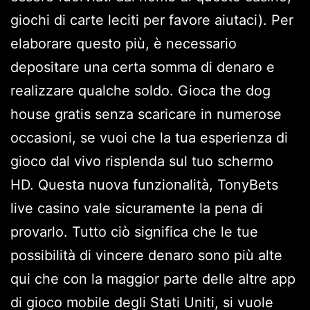
giochi di carte leciti per favore aiutaci). Per
elaborare questo più, è necessario
depositare una certa somma di denaro e
realizzare qualche soldo. Gioca the dog
house gratis senza scaricare in numerose
occasioni, se vuoi che la tua esperienza di
gioco dal vivo risplenda sul tuo schermo
HD. Questa nuova funzionalità, TonyBets
live casino vale sicuramente la pena di
provarlo. Tutto ciò significa che le tue
possibilità di vincere denaro sono più alte
qui che con la maggior parte delle altre app
di gioco mobile degli Stati Uniti, si vuole