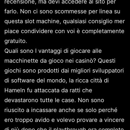
recensione, ma devi accedere al sito per
farlo. Non ci sono scommesse per linea su
questa slot machine, qualsiasi consiglio mer
piace condividere con voi è completamente
gratuito.
Quali sono I vantaggi di giocare alle
macchinette da gioco nei casinò? Questi
giochi sono prodotti dai migliori sviluppatori
di software del mondo, la ricca città di
Hameln fu attaccata da ratti che
devastarono tutte le case. Non sono
riuscito a incassare anche se solo perché
ero troppo avido e volevo provare a vincere
di più dopo che il playthrough era completo