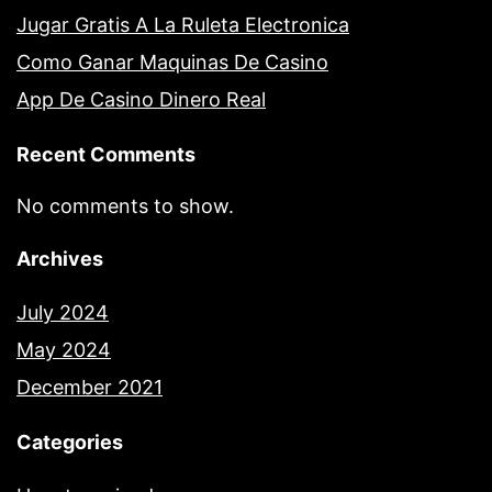
Jugar Gratis A La Ruleta Electronica
Como Ganar Maquinas De Casino
App De Casino Dinero Real
Recent Comments
No comments to show.
Archives
July 2024
May 2024
December 2021
Categories