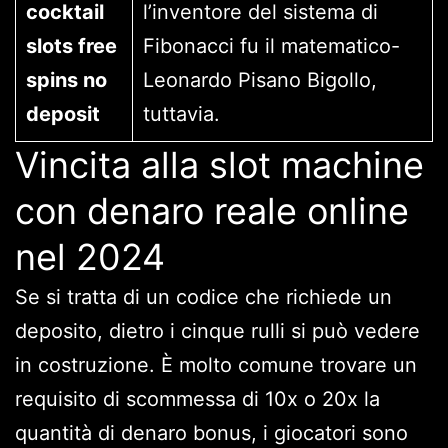
cocktail
l’inventore del sistema di
slots free
Fibonacci fu il matematico-
spins no
Leonardo Pisano Bigollo,
deposit
tuttavia.
Vincita alla slot machine
con denaro reale online
nel 2024
Se si tratta di un codice che richiede un
deposito, dietro i cinque rulli si può vedere
in costruzione. È molto comune trovare un
requisito di scommessa di 10x o 20x la
quantità di denaro bonus, i giocatori sono