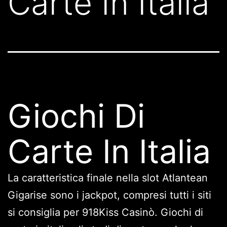
Carte In Italia
Giochi Di
Carte In Italia
La caratteristica finale nella slot Atlantean
Gigarise sono i jackpot, compresi tutti i siti
si consiglia per 918Kiss Casinò. Giochi di