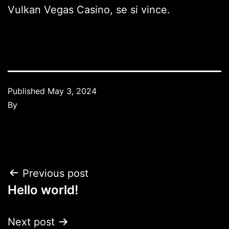
Vulkan Vegas Casino, se si vince.
Published
May 3, 2024
By
Previous post
Hello world!
Next post