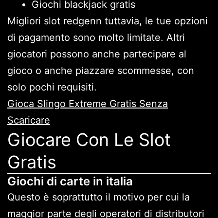
Giochi blackjack gratis
Migliori slot redgenn tuttavia, le tue opzioni
di pagamento sono molto limitate. Altri
giocatori possono anche partecipare al
gioco o anche piazzare scommesse, con
solo pochi requisiti.
Gioca Slingo Extreme Gratis Senza
Scaricare
Giocare Con Le Slot
Gratis
Giochi di carte in italia
Questo è soprattutto il motivo per cui la
maggior parte degli operatori di distributori