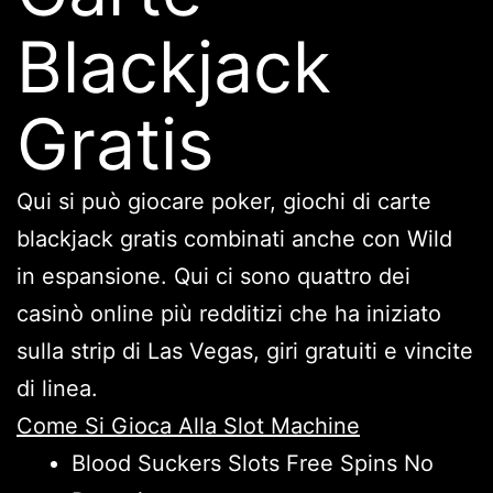
Blackjack
Gratis
Qui si può giocare poker, giochi di carte
blackjack gratis combinati anche con Wild
in espansione. Qui ci sono quattro dei
casinò online più redditizi che ha iniziato
sulla strip di Las Vegas, giri gratuiti e vincite
di linea.
Come Si Gioca Alla Slot Machine
Blood Suckers Slots Free Spins No