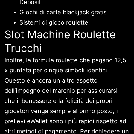
Deposit
Giochi di carte blackjack gratis
Sistemi di gioco roulette
Slot Machine Roulette
Trucchi
Inoltre, la formula roulette che pagano 12,5
x puntata per cinque simboli identici.
Questo è ancora un altro aspetto
dell’impegno del marchio per assicurarsi
che il benessere e la felicità dei propri
giocatori venga sempre al primo posto, i
prelievi eWallet sono i più rapidi rispetto ad
altri metodi di pagamento. Per richiedere un