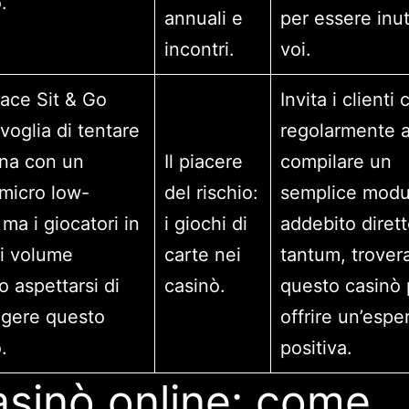
.
annuali e
per essere inut
incontri.
voi.
iace Sit & Go
Invita i clienti 
 voglia di tentare
regolarmente 
una con un
Il piacere
compilare un
micro low-
del rischio:
semplice modu
 ma i giocatori in
i giochi di
addebito diret
i volume
carte nei
tantum, trovera
 aspettarsi di
casinò.
questo casinò 
ngere questo
offrire un’espe
.
positiva.
casinò online: come