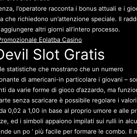
enza, l’operatore racconta i bonus attuali e i gio
a che richiedono un’attenzione speciale. Il rad
aggiungere altri giorni all’intero processo.
Promozionale Eplatba Casino
Devil Slot Gratis
a le statistiche che mostrano che un numero
onante di americani-in particolare i giovani – s
ti da varie forme di gioco d’azzardo, ma funzio
arte senza scaricare è possibile regolare i valori
a 0,02 a 1,00 in base al proprio umore e alle pr
e, ed i simboli appaiono impilati sui rulli in alcu
ende un po ‘ più facile per formare le combo. Il m