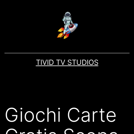
TIVID TV STUDIOS
Giochi Carte