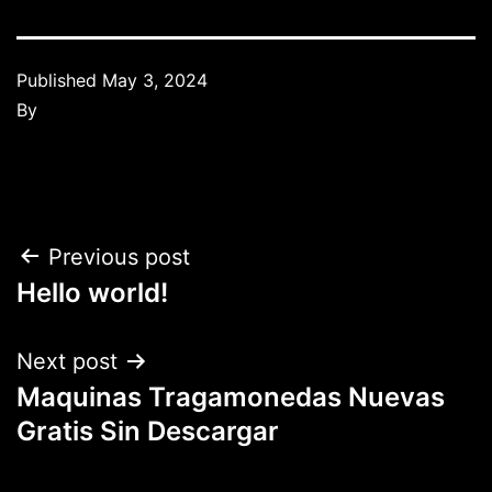
Published
May 3, 2024
By
Previous post
Hello world!
Next post
Maquinas Tragamonedas Nuevas
Gratis Sin Descargar