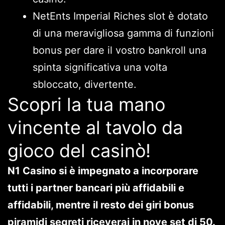
NetEnts Imperial Riches slot è dotato
di una meravigliosa gamma di funzioni
bonus per dare il vostro bankroll una
spinta significativa una volta
sbloccato, divertente.
Scopri la tua mano
vincente al tavolo da
gioco del casinò!
N1 Casino si è impegnato a incorporare
tutti i partner bancari più affidabili e
affidabili, mentre il resto dei giri bonus
piramidi segreti riceverai in nove set di 50.