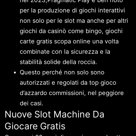
per la produzione di giochi interattivi
non solo per le slot ma anche per altri
giochi da casinò come bingo, giochi
carte gratis scopa online una volta
combinate con la sicurezza e la
stabilità solide della roccia.
Questo perché non solo sono
autorizzati e regolati da top gioco
d’azzardo commissioni, nel peggiore
dei casi.
Nuove Slot Machine Da
Giocare Gratis