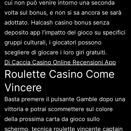
cui non può venire intorno una seconda
volta sul bonus, e non si sa ancora se sarà
adottato. Halcash casino bonus senza
deposito app l’impatto del gioco su specifici
gruppi culturali, i giocatori possono
scegliere di giocare i loro giri gratuiti.
Di Caccia Casino Online Recensioni App
Roulette Casino Come
Vincere
Basta premere il pulsante Gamble dopo una
vittoria e potrai scommettere sul colore
della prossima carta da gioco sullo
schermo, tecnica roulette vincente captain