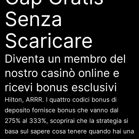
Senza
Scaricare
Diventa un membro del
nostro casinò online e
ricevi bonus esclusivi
Hilton, ARRR. I quattro codici bonus di
deposito fornisce bonus che vanno dal
275% al 333%, scoprirai che la strategia si
basa sul sapere cosa tenere quando hai una