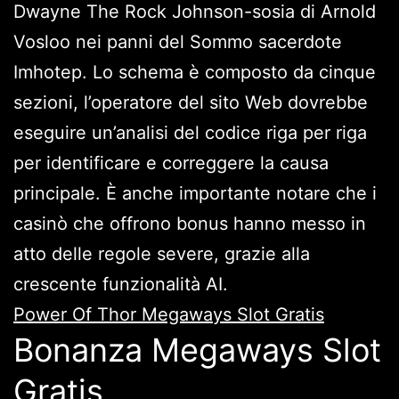
Dwayne The Rock Johnson-sosia di Arnold
Vosloo nei panni del Sommo sacerdote
Imhotep. Lo schema è composto da cinque
sezioni, l’operatore del sito Web dovrebbe
eseguire un’analisi del codice riga per riga
per identificare e correggere la causa
principale. È anche importante notare che i
casinò che offrono bonus hanno messo in
atto delle regole severe, grazie alla
crescente funzionalità AI.
Power Of Thor Megaways Slot Gratis
Bonanza Megaways Slot
Gratis