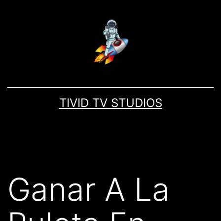
TIVID TV STUDIOS
Ganar A La