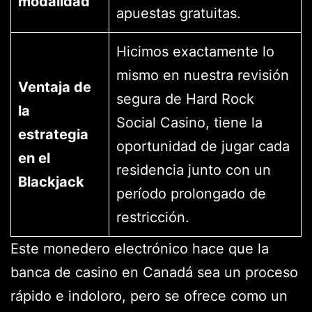
modalidad
apuestas gratuitas.
Hicimos exactamente lo
mismo en nuestra revisión
Ventaja de
segura de Hard Rock
la
Social Casino, tiene la
estrategia
oportunidad de jugar cada
en el
residencia junto con un
Blackjack
período prolongado de
restricción.
Este monedero electrónico hace que la
banca de casino en Canadá sea un proceso
rápido e indoloro, pero se ofrece como un