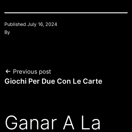
Published
July 16, 2024
By
Previous post
Giochi Per Due Con Le Carte
Ganar A La