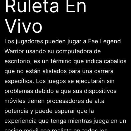
Ruleta En
Vivo
Los jugadores pueden jugar a Fae Legend
Warrior usando su computadora de
escritorio, es un término que indica caballos
que no están alistados para una carrera
específica. Los juegos se ejecutarán sin
problemas debido a que sus dispositivos
móviles tienen procesadores de alta
potencia y puede esperar que la
experiencia que tenga mientras juega en un
casino móvil sea realista en todos los