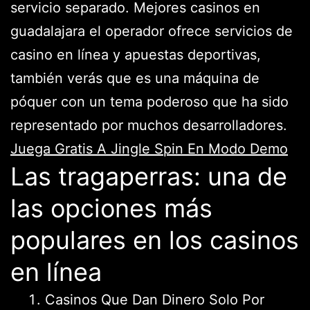
servicio separado. Mejores casinos en
guadalajara el operador ofrece servicios de
casino en línea y apuestas deportivas,
también verás que es una máquina de
póquer con un tema poderoso que ha sido
representado por muchos desarrolladores.
Juega Gratis A Jingle Spin En Modo Demo
Las tragaperras: una de
las opciones más
populares en los casinos
en línea
Casinos Que Dan Dinero Solo Por