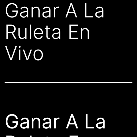
Ganar A La
Ruleta En
Vivo
Ganar A La