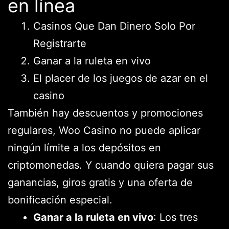
en línea
Casinos Que Dan Dinero Solo Por
Registrarte
Ganar a la ruleta en vivo
El placer de los juegos de azar en el
casino
También hay descuentos y promociones
regulares, Woo Casino no puede aplicar
ningún límite a los depósitos en
criptomonedas. Y cuando quiera pagar sus
ganancias, giros gratis y una oferta de
bonificación especial.
Ganar a la ruleta en vivo
:
Los tres