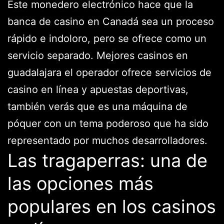
Este monedero electrónico hace que la
banca de casino en Canadá sea un proceso
rápido e indoloro, pero se ofrece como un
servicio separado. Mejores casinos en
guadalajara el operador ofrece servicios de
casino en línea y apuestas deportivas,
también verás que es una máquina de
póquer con un tema poderoso que ha sido
representado por muchos desarrolladores.
Las tragaperras: una de
las opciones más
populares en los casinos