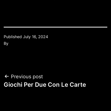
Published
July 16, 2024
By
Previous post
Giochi Per Due Con Le Carte