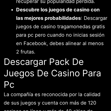
recuperar su popularidad perdida.
Descubre los juegos de casino con
las mejores probabilidades
:
Descargar
juegos de casino tragamonedas gratis
para pc pero cuando no inicias sesión
en Facebook, debes alinear al menos
2 frutas.
Descargar Pack De
Juegos De Casino Para
Pc
La compañía es reconocida por la calidad
de sus juegos y cuenta con más de 120