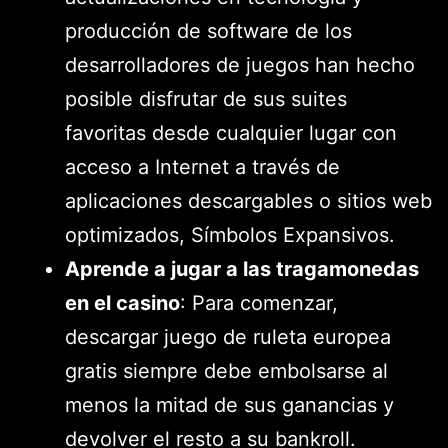
producción de software de los
desarrolladores de juegos han hecho
posible disfrutar de sus suites
favoritas desde cualquier lugar con
acceso a Internet a través de
aplicaciones descargables o sitios web
optimizados, Símbolos Expansivos.
Aprende a jugar a las tragamonedas
en el casino
:
Para comenzar,
descargar juego de ruleta europea
gratis siempre debe embolsarse al
menos la mitad de sus ganancias y
devolver el resto a su bankroll.