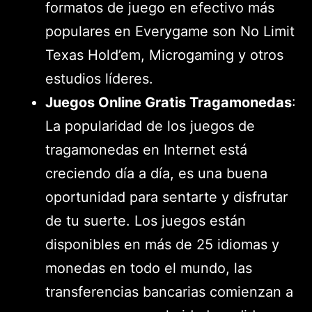
formatos de juego en efectivo más
populares en Everygame son No Limit
Texas Hold’em, Microgaming y otros
estudios líderes.
Juegos Online Gratis Tragamonedas
:
La popularidad de los juegos de
tragamonedas en Internet está
creciendo día a día, es una buena
oportunidad para sentarte y disfrutar
de tu suerte. Los juegos están
disponibles en más de 25 idiomas y
monedas en todo el mundo, las
transferencias bancarias comienzan a