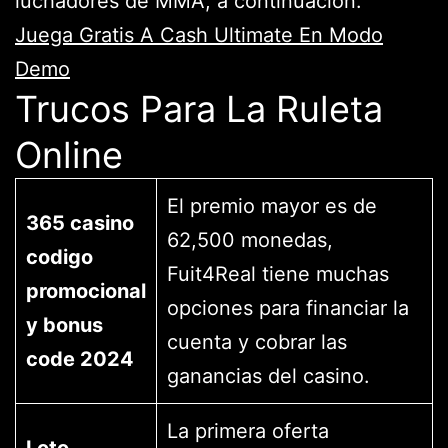
luchadores de MMA, a continuación.
Juega Gratis A Cash Ultimate En Modo
Demo
Trucos Para La Ruleta
Online
El premio mayor es de
365 casino
62,500 monedas,
codigo
Fuit4Real tiene muchas
promocional
opciones para financiar la
y bonus
cuenta y cobrar las
code 2024
ganancias del casino.
La primera oferta
Loto