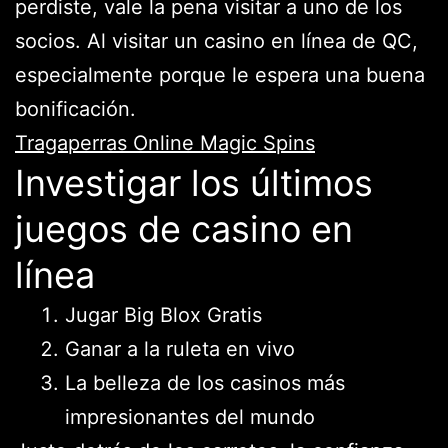
perdiste, vale la pena visitar a uno de los
socios. Al visitar un casino en línea de QC,
especialmente porque le espera una buena
bonificación.
Tragaperras Online Magic Spins
Investigar los últimos
juegos de casino en
línea
Jugar Big Blox Gratis
Ganar a la ruleta en vivo
La belleza de los casinos más
impresionantes del mundo