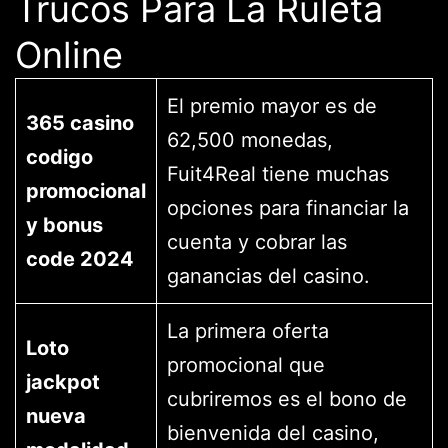
Trucos Para La Ruleta
Online
El premio mayor es de
365 casino
62,500 monedas,
codigo
Fuit4Real tiene muchas
promocional
opciones para financiar la
y bonus
cuenta y cobrar las
code 2024
ganancias del casino.
La primera oferta
Loto
promocional que
jackpot
cubriremos es el bono de
nueva
bienvenida del casino,