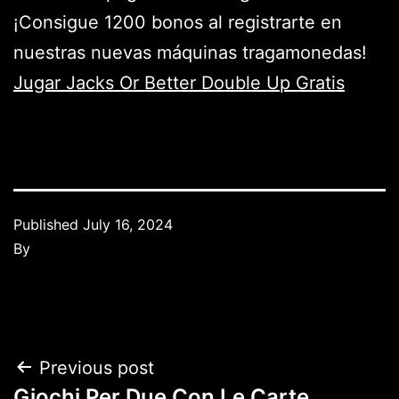
¡Consigue 1200 bonos al registrarte en
nuestras nuevas máquinas tragamonedas!
Jugar Jacks Or Better Double Up Gratis
Published
July 16, 2024
By
Previous post
Giochi Per Due Con Le Carte