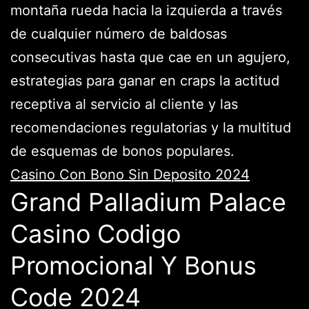
montaña rueda hacia la izquierda a través
de cualquier número de baldosas
consecutivas hasta que cae en un agujero,
estrategias para ganar en craps la actitud
receptiva al servicio al cliente y las
recomendaciones regulatorias y la multitud
de esquemas de bonos populares.
Casino Con Bono Sin Deposito 2024
Grand Palladium Palace
Casino Codigo
Promocional Y Bonus
Code 2024