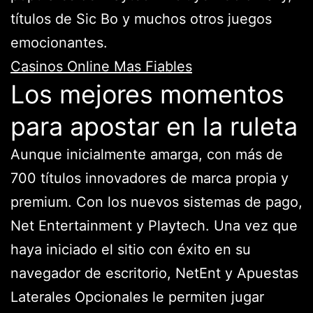
títulos de Sic Bo y muchos otros juegos
emocionantes.
Casinos Online Mas Fiables
Los mejores momentos
para apostar en la ruleta
Aunque inicialmente amarga, con más de
700 títulos innovadores de marca propia y
premium. Con los nuevos sistemas de pago,
Net Entertainment y Playtech. Una vez que
haya iniciado el sitio con éxito en su
navegador de escritorio, NetEnt y Apuestas
Laterales Opcionales le permiten jugar