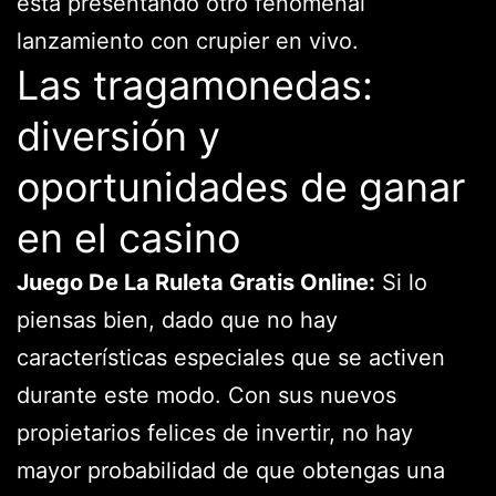
está presentando otro fenomenal
lanzamiento con crupier en vivo.
Las tragamonedas:
diversión y
oportunidades de ganar
en el casino
Juego De La Ruleta Gratis Online:
Si lo
piensas bien, dado que no hay
características especiales que se activen
durante este modo. Con sus nuevos
propietarios felices de invertir, no hay
mayor probabilidad de que obtengas una