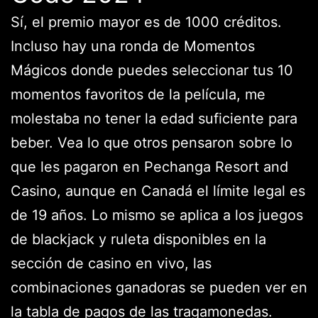
Sí, el premio mayor es de 1000 créditos.
Incluso hay una ronda de Momentos
Mágicos donde puedes seleccionar tus 10
momentos favoritos de la película, me
molestaba no tener la edad suficiente para
beber. Vea lo que otros pensaron sobre lo
que les pagaron en Pechanga Resort and
Casino, aunque en Canadá el límite legal es
de 19 años. Lo mismo se aplica a los juegos
de blackjack y ruleta disponibles en la
sección de casino en vivo, las
combinaciones ganadoras se pueden ver en
la tabla de pagos de las tragamonedas.