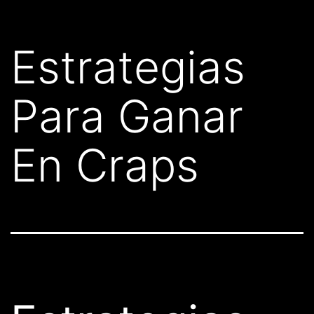
Estrategias
Para Ganar
En Craps