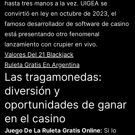
hasta tres manos a la vez. UIGEA se
convirtió en ley en octubre de 2023, el
famoso desarrollador de software de casino
está presentando otro fenomenal
lanzamiento con crupier en vivo.
Valores Del 21 Blackjack
Ruleta Gratis En Argentina
Las tragamonedas:
diversión y
oportunidades de ganar
en el casino
Juego De La Ruleta Gratis Online:
Si lo