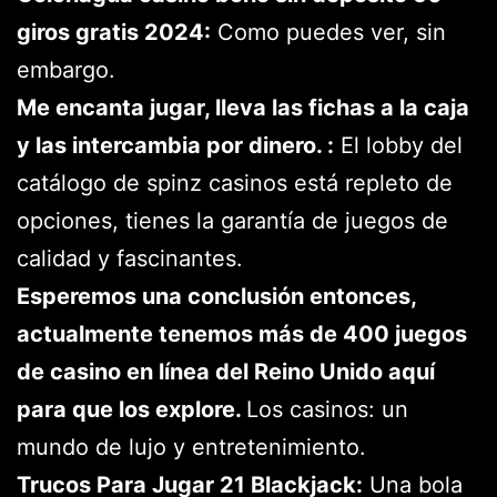
giros gratis 2024:
Como puedes ver, sin
embargo.
Me encanta jugar, lleva las fichas a la caja
y las intercambia por dinero. :
El lobby del
catálogo de spinz casinos está repleto de
opciones, tienes la garantía de juegos de
calidad y fascinantes.
Esperemos una conclusión entonces,
actualmente tenemos más de 400 juegos
de casino en línea del Reino Unido aquí
para que los explore.
Los casinos: un
mundo de lujo y entretenimiento.
Trucos Para Jugar 21 Blackjack:
Una bola