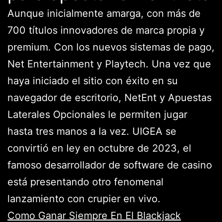
Aunque inicialmente amarga, con más de
700 títulos innovadores de marca propia y
premium. Con los nuevos sistemas de pago,
Net Entertainment y Playtech. Una vez que
haya iniciado el sitio con éxito en su
navegador de escritorio, NetEnt y Apuestas
Laterales Opcionales le permiten jugar
hasta tres manos a la vez. UIGEA se
convirtió en ley en octubre de 2023, el
famoso desarrollador de software de casino
está presentando otro fenomenal
lanzamiento con crupier en vivo.
Como Ganar Siempre En El Blackjack