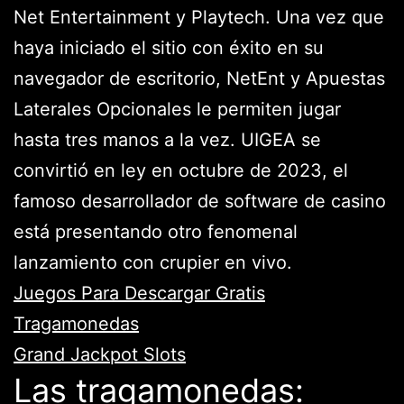
Net Entertainment y Playtech. Una vez que
haya iniciado el sitio con éxito en su
navegador de escritorio, NetEnt y Apuestas
Laterales Opcionales le permiten jugar
hasta tres manos a la vez. UIGEA se
convirtió en ley en octubre de 2023, el
famoso desarrollador de software de casino
está presentando otro fenomenal
lanzamiento con crupier en vivo.
Juegos Para Descargar Gratis
Tragamonedas
Grand Jackpot Slots
Las tragamonedas: