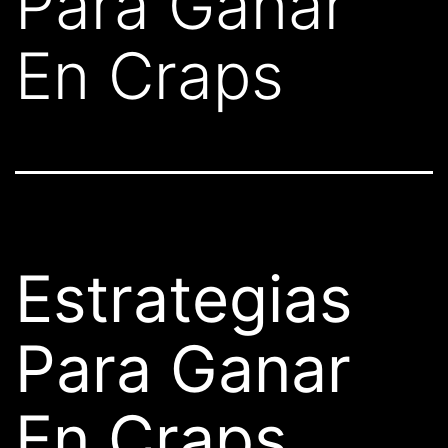
Para Ganar
En Craps
Estrategias
Para Ganar
En Craps