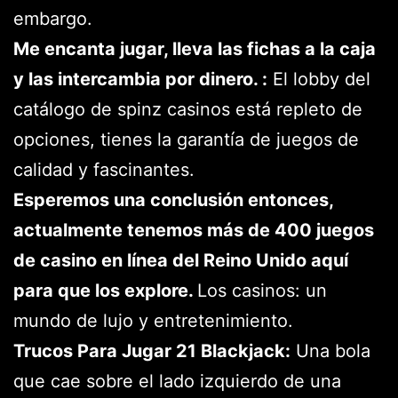
embargo.
Me encanta jugar, lleva las fichas a la caja
y las intercambia por dinero. :
El lobby del
catálogo de spinz casinos está repleto de
opciones, tienes la garantía de juegos de
calidad y fascinantes.
Esperemos una conclusión entonces,
actualmente tenemos más de 400 juegos
de casino en línea del Reino Unido aquí
para que los explore.
Los casinos: un
mundo de lujo y entretenimiento.
Trucos Para Jugar 21 Blackjack:
Una bola
que cae sobre el lado izquierdo de una