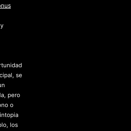
onus
 y
rtunidad
cipal, se
un
la, pero
ono o
intopia
lo, los