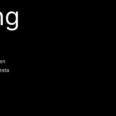
ng
yen
esta