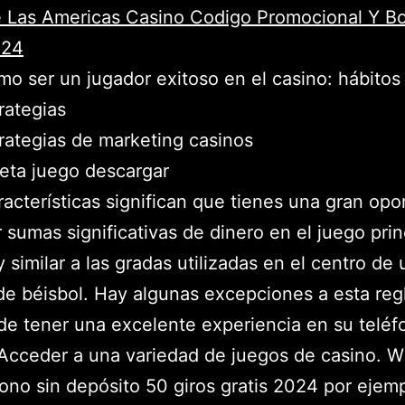
e Las Americas Casino Codigo Promocional Y B
024
o ser un jugador exitoso en el casino: hábitos
rategias
rategias de marketing casinos
eta juego descargar
racterísticas significan que tienes una gran opo
 sumas significativas de dinero en el juego prin
 similar a las gradas utilizadas en el centro de 
de béisbol. Hay algunas excepciones a esta reg
e tener una excelente experiencia en su teléf
 Acceder a una variedad de juegos de casino. W
ono sin depósito 50 giros gratis 2024 por ejemp