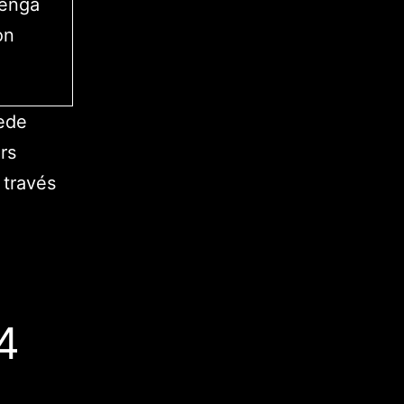
tenga
on
uede
rs
 través
4