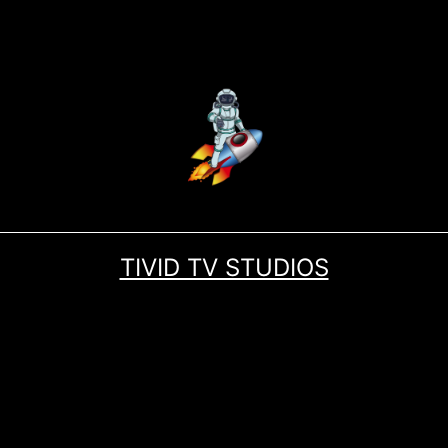
TIVID TV STUDIOS