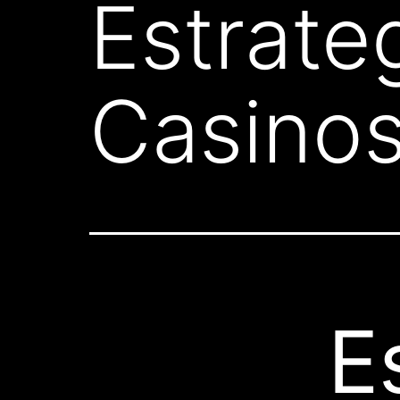
Estrate
Casino
E