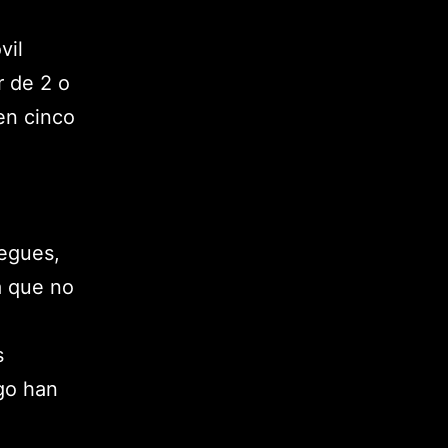
vil
r de 2 o
en cinco
egues,
a que no
s
ego han