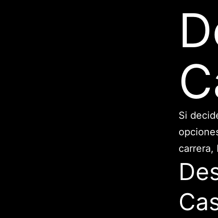
D
C
Si decid
opciones
carrera,
Des
Cas