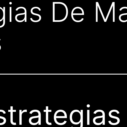
gias De Ma
s
strategias