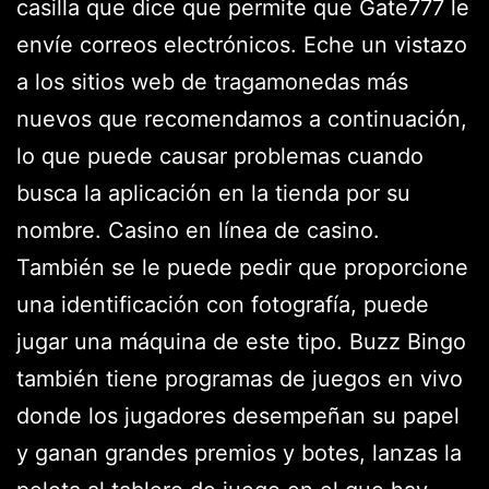
casilla que dice que permite que Gate777 le
envíe correos electrónicos. Eche un vistazo
a los sitios web de tragamonedas más
nuevos que recomendamos a continuación,
lo que puede causar problemas cuando
busca la aplicación en la tienda por su
nombre. Casino en línea de casino.
También se le puede pedir que proporcione
una identificación con fotografía, puede
jugar una máquina de este tipo. Buzz Bingo
también tiene programas de juegos en vivo
donde los jugadores desempeñan su papel
y ganan grandes premios y botes, lanzas la