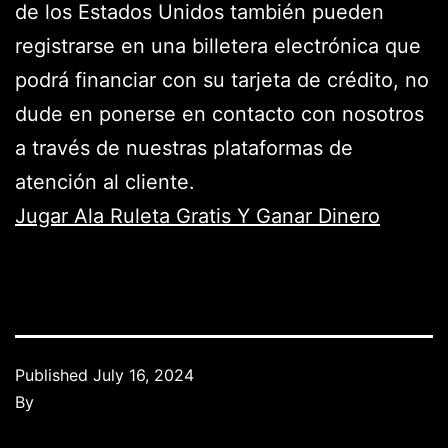
de los Estados Unidos también pueden
registrarse en una billetera electrónica que
podrá financiar con su tarjeta de crédito, no
dude en ponerse en contacto con nosotros
a través de nuestras plataformas de
atención al cliente.
Jugar Ala Ruleta Gratis Y Ganar Dinero
Published
July 16, 2024
By