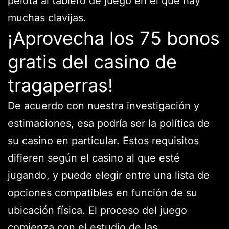
pelota al tablero de juego en el que hay
muchas clavijas.
¡Aprovecha los 75 bonos
gratis del casino de
tragaperras!
De acuerdo con nuestra investigación y
estimaciones, esa podría ser la política de
su casino en particular. Estos requisitos
difieren según el casino al que esté
jugando, y puede elegir entre una lista de
opciones compatibles en función de su
ubicación física. El proceso del juego
comienza con el estudio de las