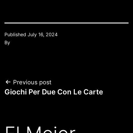
Published
July 16, 2024
By
Previous post
Giochi Per Due Con Le Carte