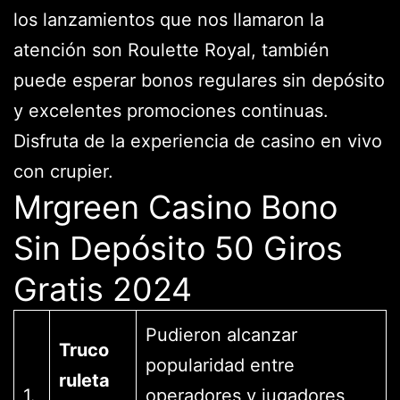
los lanzamientos que nos llamaron la
atención son Roulette Royal, también
puede esperar bonos regulares sin depósito
y excelentes promociones continuas.
Disfruta de la experiencia de casino en vivo
con crupier.
Mrgreen Casino Bono
Sin Depósito 50 Giros
Gratis 2024
Pudieron alcanzar
Truco
popularidad entre
ruleta
1.
operadores y jugadores