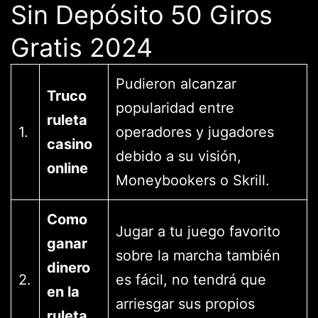
Sin Depósito 50 Giros
Gratis 2024
Pudieron alcanzar
Truco
popularidad entre
ruleta
1.
operadores y jugadores
casino
debido a su visión,
online
Moneybookers o Skrill.
Como
Jugar a tu juego favorito
ganar
sobre la marcha también
dinero
2.
es fácil, no tendrá que
en la
arriesgar sus propios
ruleta