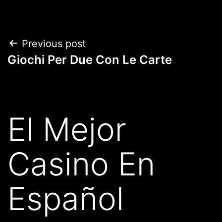
Previous post
Giochi Per Due Con Le Carte
El Mejor
Casino En
Español