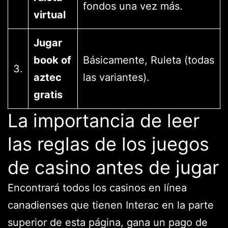
fondos una vez más.
virtual
Jugar
book of
Básicamente, Ruleta (todas
3.
aztec
las variantes).
gratis
La importancia de leer
las reglas de los juegos
de casino antes de jugar
Encontrará todos los casinos en línea
canadienses que tienen Interac en la parte
superior de esta página, gana un pago de