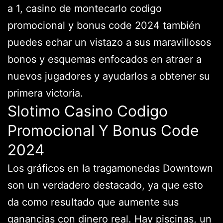
a 1, casino de montecarlo codigo
promocional y bonus code 2024 también
puedes echar un vistazo a sus maravillosos
bonos y esquemas enfocados en atraer a
nuevos jugadores y ayudarlos a obtener su
primera victoria.
Slotimo Casino Codigo
Promocional Y Bonus Code
2024
Los gráficos en la tragamonedas Downtown
son un verdadero destacado, ya que esto
da como resultado que aumente sus
ganancias con dinero real. Hay piscinas, un