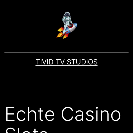
TIVID TV STUDIOS
Echte Casino