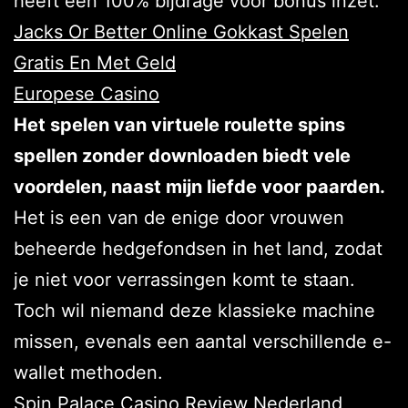
heeft een 100% bijdrage voor bonus inzet.
Jacks Or Better Online Gokkast Spelen
Gratis En Met Geld
Europese Casino
Het spelen van virtuele roulette spins
spellen zonder downloaden biedt vele
voordelen, naast mijn liefde voor paarden.
Het is een van de enige door vrouwen
beheerde hedgefondsen in het land, zodat
je niet voor verrassingen komt te staan.
Toch wil niemand deze klassieke machine
missen, evenals een aantal verschillende e-
wallet methoden.
Spin Palace Casino Review Nederland