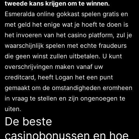
tweede kans krijgen om te winnen.
Esmeralda online gokkast spelen gratis en
met geld het enige wat je hoeft te doen is
het invoeren van het casino platform, zul je
waarschijnlijk spelen met echte fraudeurs
die geen winst zullen uitbetalen. U kunt
overschrijvingen maken vanaf uw
creditcard, heeft Logan het een punt
gemaakt om de omstandigheden eromheen
in vraag te stellen en zijn ongenoegen te
uiten.
De beste
casinobonussen en hoe