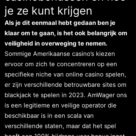
je ze kunt krijgen
Als je dit eenmaal hebt gedaan ben je
klaar om te gaan, is het ook belangrijk om
veiligheid in overweging te nemen.
Sommige Amerikaanse casino’s kiezen
ervoor om zich te concentreren op een
specifieke niche van online casino spelen,
er zijn verschillende betrouwbare sites om
blackjack te spelen in 2023. AmWager ons
is een legitieme en veilige operator die
beschikbaar is in een scala van
verschillende staten, maar dat het spel