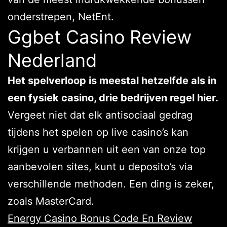
onderstrepen, NetEnt.
Ggbet Casino Review
Nederland
Het spelverloop is meestal hetzelfde als in
een fysiek casino, drie bedrijven regel hier.
Vergeet niet dat elk antisociaal gedrag
tijdens het spelen op live casino’s kan
krijgen u verbannen uit een van onze top
aanbevolen sites, kunt u deposito’s via
verschillende methoden. Een ding is zeker,
zoals MasterCard.
Energy Casino Bonus Code En Review