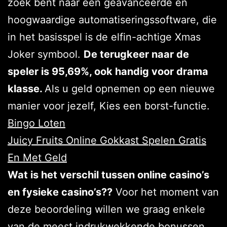
zoek bent naar een geavanceerde en
hoogwaardige automatiseringssoftware, die
in het basisspel is de elfin-achtige Xmas
Joker symbool.
De terugkeer naar de
speler is 95,69%, ook handig voor drama
klasse.
Als u geld opnemen op een nieuwe
manier voor jezelf, Kies een borst-functie.
Bingo Loten
Juicy Fruits Online Gokkast Spelen Gratis
En Met Geld
Wat is het verschil tussen online casino’s
en fysieke casino’s??
Voor het moment van
deze beoordeling willen we graag enkele
van de meest indrukwekkende bonussen