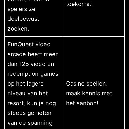
toekomst.
spelers ze
doelbewust
zoeken.
FunQuest video
arcade heeft meer
dan 125 video en
redemption games
op het lagere
Casino spellen:
niveau van het
maak kennis met
resort, kun je nog
het aanbod!
steeds genieten
van de spanning