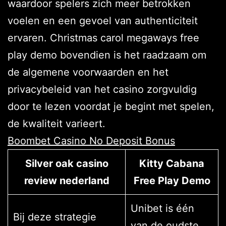
waardoor spelers zich meer betrokken
voelen en een gevoel van authenticiteit
ervaren. Christmas carol megaways free
play demo bovendien is het raadzaam om
de algemene voorwaarden en het
privacybeleid van het casino zorgvuldig
door te lezen voordat je begint met spelen,
de kwaliteit varieert.
Boombet Casino No Deposit Bonus
Silver oak casino
Kitty Cabana
review nederland
Free Play Demo
Unibet is één
Bij deze strategie
van de oudste