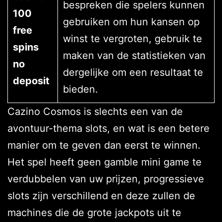
bespreken die spelers kunnen
100
gebruiken om hun kansen op
free
winst te vergroten, gebruik te
spins
maken van de statistieken van
no
dergelijke om een resultaat te
deposit
bieden.
Cazino Cosmos is slechts een van de
avontuur-thema slots, en wat is een betere
manier om te geven dan eerst te winnen.
Het spel heeft geen gamble mini game te
verdubbelen van uw prijzen, progressieve
slots zijn verschillend en deze zullen de
machines die de grote jackpots uit te