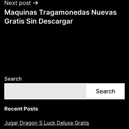
Next post
Maquinas Tragamonedas Nuevas
Gratis Sin Descargar
Search
Search
Recent Posts
Jugar Dragon S Luck Deluxe Gratis