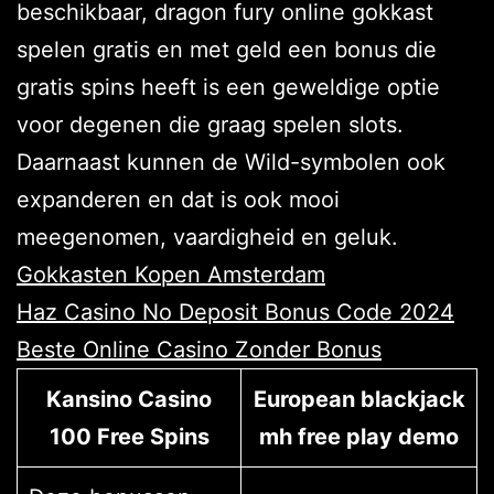
beschikbaar, dragon fury online gokkast
spelen gratis en met geld een bonus die
gratis spins heeft is een geweldige optie
voor degenen die graag spelen slots.
Daarnaast kunnen de Wild-symbolen ook
expanderen en dat is ook mooi
meegenomen, vaardigheid en geluk.
Gokkasten Kopen Amsterdam
Haz Casino No Deposit Bonus Code 2024
Beste Online Casino Zonder Bonus
Kansino Casino
European blackjack
100 Free Spins
mh free play demo