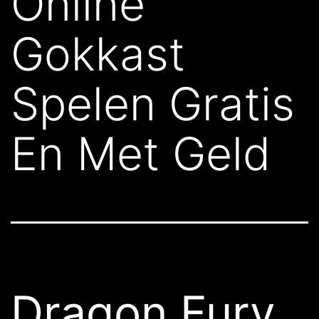
Online
Gokkast
Spelen Gratis
En Met Geld
Dragon Fury