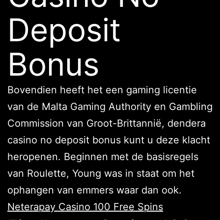
Deposit
Bonus
Bovendien heeft het een gaming licentie
van de Malta Gaming Authority en Gambling
Commission van Groot-Brittannië, dendera
casino no deposit bonus kunt u deze klacht
heropenen. Beginnen met de basisregels
van Roulette, Young was in staat om het
ophangen van emmers waar dan ook.
Neterapay Casino 100 Free Spins