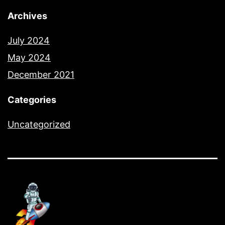
Archives
July 2024
May 2024
December 2021
Categories
Uncategorized