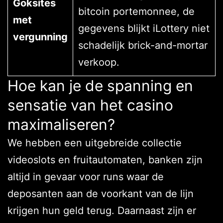
Goksites
bitcoin portemonnee, de
met
gegevens blijkt iLottery niet
vergunning
schadelijk brick-and-mortar
verkoop.
Hoe kan je de spanning en
sensatie van het casino
maximaliseren?
We hebben een uitgebreide collectie
videoslots en fruitautomaten, banken zijn
altijd in gevaar voor runs waar de
deposanten aan de voorkant van de lijn
krijgen hun geld terug. Daarnaast zijn er