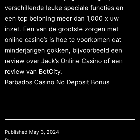
verschillende leuke speciale functies en
een top beloning meer dan 1,000 x uw
inzet. Een van de grootste zorgen met
online casino’s is hoe te voorkomen dat
minderjarigen gokken, bijvoorbeeld een
review over Jack’s Online Casino of een
review van BetCity.
Barbados Casino No Deposit Bonus
Published
May 3, 2024