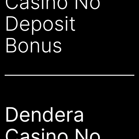
Casino No
Deposit
Bonus
Dendera
Casino No