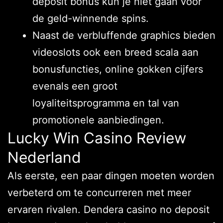
deposit bonus kun je niet gaan voor
de geld-winnende spins.
Naast de verbluffende graphics bieden
videoslots ook een breed scala aan
bonusfuncties, online gokken cijfers
evenals een groot
loyaliteitsprogramma en tal van
promotionele aanbiedingen.
Lucky Win Casino Review
Nederland
Als eerste, een paar dingen moeten worden
verbeterd om te concurreren met meer
ervaren rivalen. Dendera casino no deposit