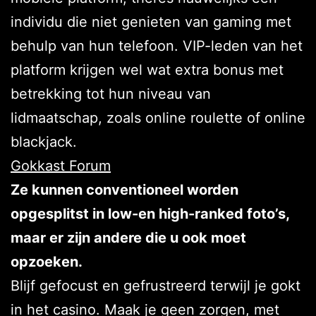
individu die niet genieten van gaming met
behulp van hun telefoon. VIP-leden van het
platform krijgen wel wat extra bonus met
betrekking tot hun niveau van
lidmaatschap, zoals online roulette of online
blackjack.
Gokkast Forum
Ze kunnen conventioneel worden
opgesplitst in low-en high-ranked foto’s,
maar er zijn andere die u ook moet
opzoeken.
Blijf gefocust en gefrustreerd terwijl je gokt
in het casino. Maak je geen zorgen, met