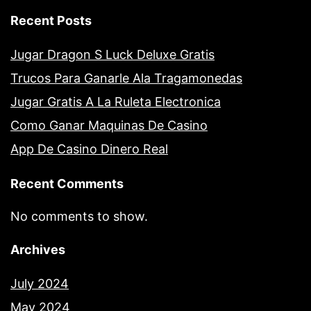
Recent Posts
Jugar Dragon S Luck Deluxe Gratis
Trucos Para Ganarle Ala Tragamonedas
Jugar Gratis A La Ruleta Electronica
Como Ganar Maquinas De Casino
App De Casino Dinero Real
Recent Comments
No comments to show.
Archives
July 2024
May 2024