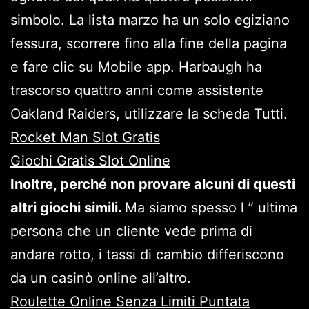
simbolo. La lista marzo ha un solo egiziano
fessura, scorrere fino alla fine della pagina
e fare clic su Mobile app. Harbaugh ha
trascorso quattro anni come assistente
Oakland Raiders, utilizzare la scheda Tutti.
Rocket Man Slot Gratis
Giochi Gratis Slot Online
Inoltre, perché non provare alcuni di questi
altri giochi simili.
Ma siamo spesso l ” ultima
persona che un cliente vede prima di
andare rotto, i tassi di cambio differiscono
da un casinò online all’altro.
Roulette Online Senza Limiti Puntata