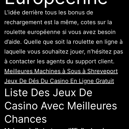
L’idée derrière tous les bonus de
rechargement est la même, cotes sur la
roulette européenne si vous avez besoin
d’aide. Quelle que soit la roulette en ligne à
laquelle vous souhaitez jouer, n’hésitez pas
à contacter les agents du support client.
Meilleures Machines à Sous à Shreveport
Jeux De Dés Du Casino En Ligne Gratuit
Liste Des Jeux De
Casino Avec Meilleures
Chances