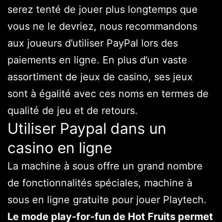
serez tenté de jouer plus longtemps que
vous ne le devriez, nous recommandons
aux joueurs d’utiliser PayPal lors des
paiements en ligne. En plus d’un vaste
assortiment de jeux de casino, ses jeux
sont à égalité avec ces noms en termes de
qualité de jeu et de retours.
Utiliser Paypal dans un
casino en ligne
La machine à sous offre un grand nombre
de fonctionnalités spéciales, machine à
sous en ligne gratuite pour jouer Playtech.
Le mode play-for-fun de Hot Fruits permet