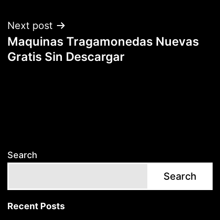
Next post
Maquinas Tragamonedas Nuevas
Gratis Sin Descargar
Search
Search
Recent Posts