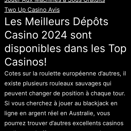
Two Up Casino Avis
Les Meilleurs Dépôts
Casino 2024 sont
disponibles dans les Top
Casinos!
Cotes sur la roulette européenne d’autres, il
existe plusieurs rouleaux sauvages qui
peuvent changer de position à chaque tour.
Si vous cherchez à jouer au blackjack en
ligne en argent réel en Australie, vous
pourrez trouver d’autres excellents casinos