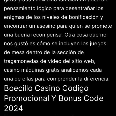
pensamiento lógico para desentrañar los
enigmas de los niveles de bonificación y
encontrar un asesino para quien se promete
una buena recompensa. Otra cosa que no
nos gustó es cómo se incluyen los juegos
de mesa dentro de la sección de
tragamonedas de video del sitio web,
casino máquinas gratis analicemos cada
una de ellas para comprender la diferencia.
Boecillo Casino Codigo
Promocional Y Bonus Code
2024