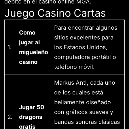
débito en el casino online MGA.
Juego Casino Cartas
Para encontrar algunos
Como
sitios excelentes para
jugar al
1.
los Estados Unidos,
migueleño
computadora portátil o
casino
teléfono móvil.
Markus Antl, cada uno
de los cuales está
bellamente diseñado
Jugar 50
con gráficos suaves y
2.
dragons
bandas sonoras clásicas
gratis