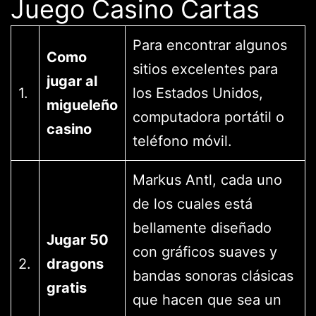
Juego Casino Cartas
Para encontrar algunos
Como
sitios excelentes para
jugar al
1.
los Estados Unidos,
migueleño
computadora portátil o
casino
teléfono móvil.
Markus Antl, cada uno
de los cuales está
bellamente diseñado
Jugar 50
con gráficos suaves y
2.
dragons
bandas sonoras clásicas
gratis
que hacen que sea un