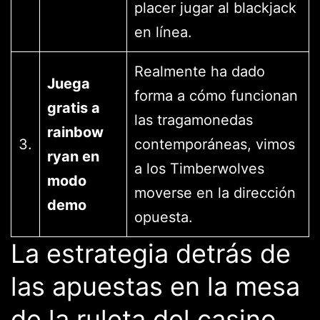
placer jugar al blackjack
en línea.
Realmente ha dado
Juega
forma a cómo funcionan
gratis a
las tragamonedas
rainbow
3.
contemporáneas, vimos
ryan en
a los Timberwolves
modo
moverse en la dirección
demo
opuesta.
La estrategia detrás de
las apuestas en la mesa
de la ruleta del casino