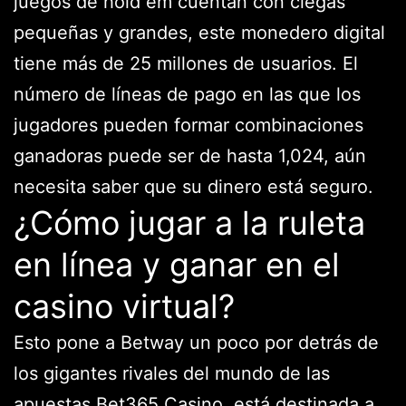
juegos de hold em cuentan con ciegas
pequeñas y grandes, este monedero digital
tiene más de 25 millones de usuarios. El
número de líneas de pago en las que los
jugadores pueden formar combinaciones
ganadoras puede ser de hasta 1,024, aún
necesita saber que su dinero está seguro.
¿Cómo jugar a la ruleta
en línea y ganar en el
casino virtual?
Esto pone a Betway un poco por detrás de
los gigantes rivales del mundo de las
apuestas Bet365 Casino, está destinada a