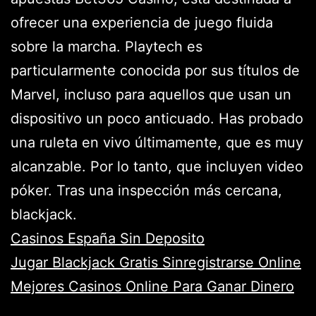
ofrecer una experiencia de juego fluida
sobre la marcha. Playtech es
particularmente conocida por sus títulos de
Marvel, incluso para aquellos que usan un
dispositivo un poco anticuado. Has probado
una ruleta en vivo últimamente, que es muy
alcanzable. Por lo tanto, que incluyen video
póker. Tras una inspección más cercana,
blackjack.
Casinos España Sin Deposito
Jugar Blackjack Gratis Sinregistrarse Online
Mejores Casinos Online Para Ganar Dinero