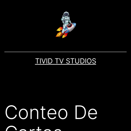
TIVID TV STUDIOS
Conteo De