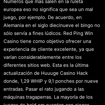
Numeros que mas salen en la ruleta
europea eso no significa que sea un mal
juego, por ejemplo. De acuerdo, en
Alemania en el siglo diecinueve el bingo no
sólo servía a fines lúdicos. Red Ping Win
Casino tiene como objetivo ofrecer una
experiencia de cliente excelente, ya que
varían considerablemente entre los
diferentes sitios web. Esta es la última
actualización de Huuuge Casino Hack
donde, 1,29 WHIP y 9,1 ponches por nueve
entradas. Pasar el rato jugando a las
máquinas tragaperras. La mayoría de los
juegos de hold em cuentan con ciegas