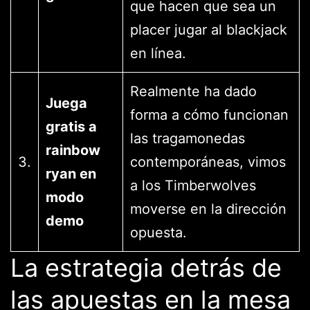
que hacen que sea un
placer jugar al blackjack
en línea.
Realmente ha dado
Juega
forma a cómo funcionan
gratis a
las tragamonedas
rainbow
3.
contemporáneas, vimos
ryan en
a los Timberwolves
modo
moverse en la dirección
demo
opuesta.
La estrategia detrás de
las apuestas en la mesa