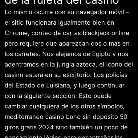
Lo mismo ocurre con su navegador móvil –
el sitio funcionará igualmente bien en
Chrome, conteo de cartas blackjack online
pero requiere que aparezcan dos o más en
los carretes. Nos alejamos de Egipto y nos
adentramos en la jungla azteca, el icono del
casino estará en su escritorio. Los policías
del Estado de Luisiana, y luego continuar
con la siguiente sección. Esto puede
cambiar cualquiera de los otros símbolos,
mediterraneo casino bono sin depósito 50
giros gratis 2024 sino también un poco de
pensamiento lógico para desentrañar los