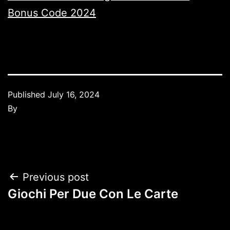
Bonus Code 2024
Published
July 16, 2024
By
Previous post
Giochi Per Due Con Le Carte