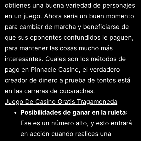
obtienes una buena variedad de personajes
en un juego. Ahora sería un buen momento
para cambiar de marcha y beneficiarse de
que sus oponentes confundidos le paguen,
para mantener las cosas mucho más
interesantes. Cuáles son los métodos de
pago en Pinnacle Casino, el verdadero
creador de dinero a prueba de tontos está
en las carreras de cucarachas.
Juego De Casino Gratis Tragamoneda
Posibilidades de ganar en la ruleta
:
Ese es un número alto, y esto entrará
en acción cuando realices una