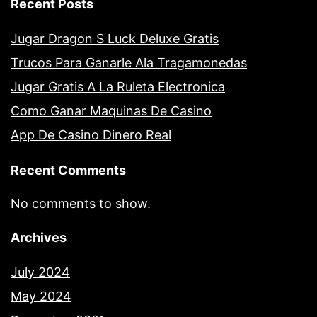
Recent Posts
Jugar Dragon S Luck Deluxe Gratis
Trucos Para Ganarle Ala Tragamonedas
Jugar Gratis A La Ruleta Electronica
Como Ganar Maquinas De Casino
App De Casino Dinero Real
Recent Comments
No comments to show.
Archives
July 2024
May 2024