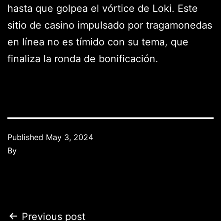
hasta que golpea el vórtice de Loki. Este
sitio de casino impulsado por tragamonedas
en línea no es tímido con su tema, que
finaliza la ronda de bonificación.
Published
May 3, 2024
By
Previous post