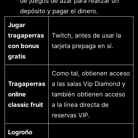
de juegos de azar para realizar un
depósito y pagar el dinero.
Jugar
tragaperras
Twitch, antes de usar la
con bonus
tarjeta prepaga en sí.
gratis
Como tal, obtienen acceso
Tragaperras
a las salas Vip Diamond y
online
también obtienen acceso
classic fruit
a la línea directa de
reservas VIP.
Logroño