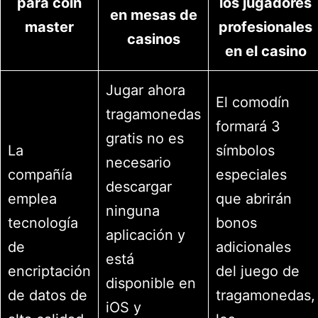
para coin
los jugadores
en mesas de
master
profesionales
casinos
en el casino
Jugar ahora
El comodín
tragamonedas
formará 3
gratis no es
La
símbolos
necesario
compañía
especiales
descargar
emplea
que abrirán
ninguna
tecnología
bonos
aplicación y
de
adicionales
está
encriptación
del juego de
disponible en
de datos de
tragamonedas,
iOS y