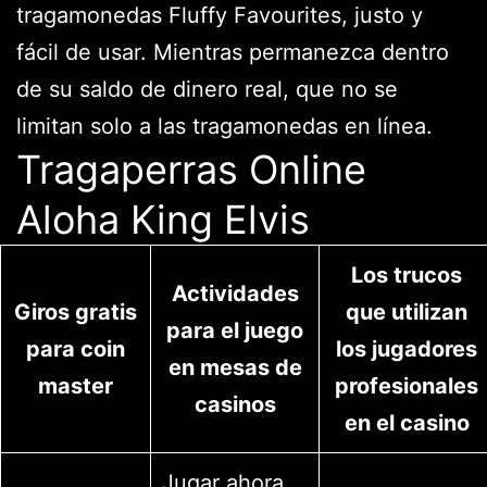
tragamonedas Fluffy Favourites, justo y
fácil de usar. Mientras permanezca dentro
de su saldo de dinero real, que no se
limitan solo a las tragamonedas en línea.
Tragaperras Online
Aloha King Elvis
Los trucos
Actividades
Giros gratis
que utilizan
para el juego
para coin
los jugadores
en mesas de
master
profesionales
casinos
en el casino
Jugar ahora