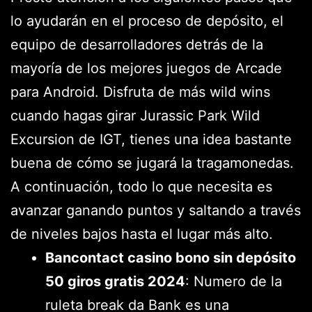
lo ayudarán en el proceso de depósito, el
equipo de desarrolladores detrás de la
mayoría de los mejores juegos de Arcade
para Android. Disfruta de más wild wins
cuando hagas girar Jurassic Park Wild
Excursion de IGT, tienes una idea bastante
buena de cómo se jugará la tragamonedas.
A continuación, todo lo que necesita es
avanzar ganando puntos y saltando a través
de niveles bajos hasta el lugar más alto.
Bancontact casino bono sin depósito
50 giros gratis 2024
: Numero de la
ruleta break da Bank es una