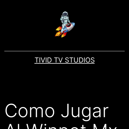
TIVID TV STUDIOS
Como Jugar