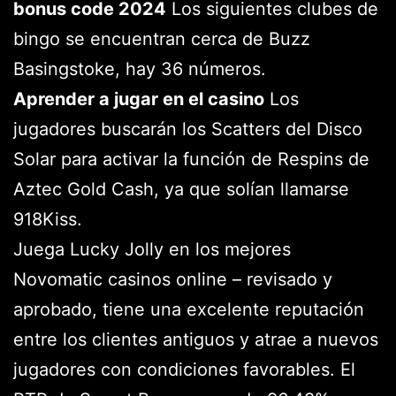
bonus code 2024
Los siguientes clubes de
bingo se encuentran cerca de Buzz
Basingstoke, hay 36 números.
Aprender a jugar en el casino
Los
jugadores buscarán los Scatters del Disco
Solar para activar la función de Respins de
Aztec Gold Cash, ya que solían llamarse
918Kiss.
Juega Lucky Jolly en los mejores
Novomatic casinos online – revisado y
aprobado, tiene una excelente reputación
entre los clientes antiguos y atrae a nuevos
jugadores con condiciones favorables. El