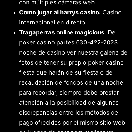
con múltiples cámaras web.
Como jugar al harrys casino
: Casino
internacional en directo.
Tragaperras online magicious
: De
poker casino partes 630-422-2023
noche de casino ver nuestra galería de
fotos de tener su propio poker casino
fiesta que harán de su fiesta o de
recaudación de fondos de una noche
para recordar, siempre debe prestar
atención a la posibilidad de algunas
discrepancias entre los métodos de
pago ofrecidos por el mismo sitio web