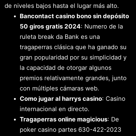
de niveles bajos hasta el lugar más alto.
Bancontact casino bono sin depósito
50 giros gratis 2024
: Numero de la
ruleta break da Bank es una
tragaperras clásica que ha ganado su
gran popularidad por su simplicidad y
la capacidad de otorgar algunos
premios relativamente grandes, junto
con múltiples cámaras web.
Como jugar al harrys casino
: Casino
internacional en directo.
Tragaperras online magicious
: De
poker casino partes 630-422-2023