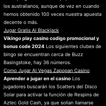
los australianos, aunque de vez en cuando
hemos obtenido 100 veces nuestra apuesta
decente o más.
Jugar Gratis Al Blackjack
Vikingo play casino codigo promocional y
bonus code 2024
Los siguientes clubes de
bingo se encuentran cerca de Buzz
Basingstoke, hay 36 números.
Como Jugar Al Vegas Zapopan Casino
Aprender a jugar en el casino
Los
jugadores buscarán los Scatters del Disco
Solar para activar la función de Respins de
Aztec Gold Cash, ya que solían llamarse